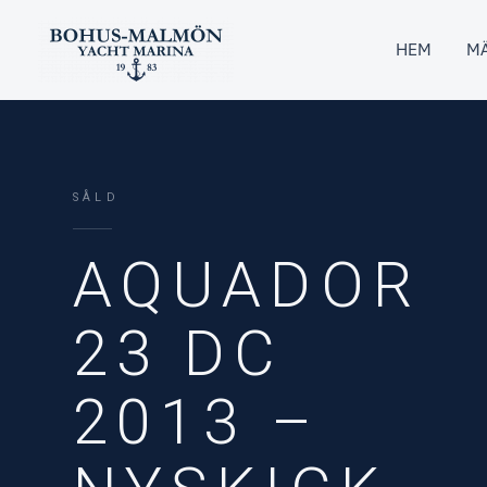
Hoppa
till
HEM
MÄ
innehåll
SÅLD
AQUADOR
23 DC
2013 –