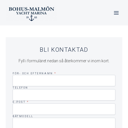
Hoppa
till
innehåll
BLI KONTAKTAD
Fyll i formuläret nedan så återkommer vi inom kort.
FÖR- OCH EFTERNAMN
*
TELEFON
E-POST
*
BÅTMODELL