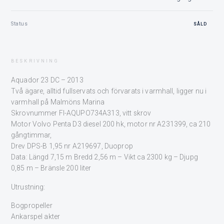
Status
SÅLD
BESKRIVNING
Aquador 23 DC – 2013
Två ägare, alltid fullservats och förvarats i varmhall, ligger nu i
varmhall på Malmöns Marina
Skrovnummer FI-AQUPO734A313, vitt skrov
Motor Volvo Penta D3 diesel 200 hk, motor nr A231399, ca 210
gångtimmar,
Drev DPS-B 1,95 nr A219697, Duoprop
Data: Längd 7,15 m Bredd 2,56 m – Vikt ca 2300 kg – Djupg
0,85 m – Bränsle 200 liter
Utrustning:
Bogpropeller
Ankarspel akter