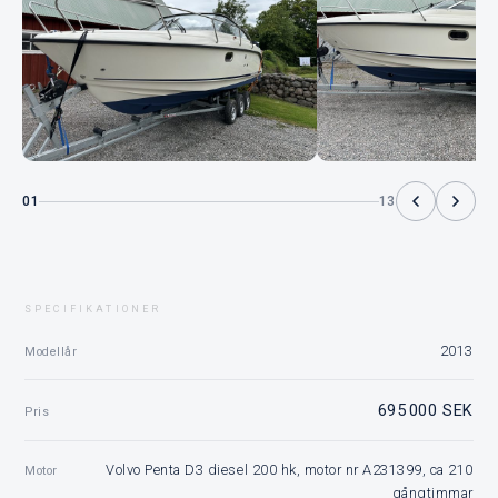
01
13
SPECIFIKATIONER
2013
Modellår
695 000 SEK
Pris
Volvo Penta D3 diesel 200 hk, motor nr A231399, ca 210
Motor
gångtimmar