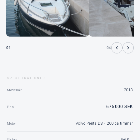
01
04
SPECIFIKATIONER
2013
Modellår
675 000 SEK
Pris
Volvo Penta D3 - 200 ca timmar
Motor
Status
SÅLD