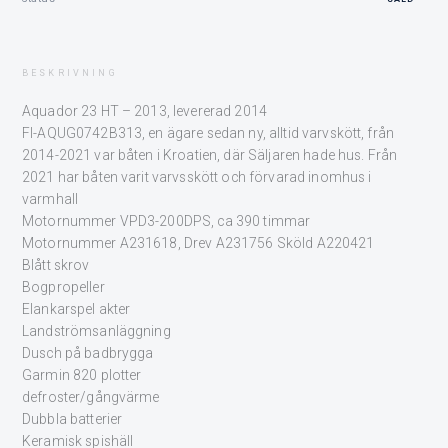
BESKRIVNING
Aquador 23 HT – 2013, levererad 2014
FI-AQUG0742B313, en ägare sedan ny, alltid varvskött, från
2014-2021 var båten i Kroatien, där Säljaren hade hus. Från
2021 har båten varit varvsskött och förvarad inomhus i
varmhall
Motornummer VPD3-200DPS, ca 390 timmar
Motornummer A231618, Drev A231756 Sköld A220421
Blått skrov
Bogpropeller
Elankarspel akter
Landströmsanläggning
Dusch på badbrygga
Garmin 820 plotter
defroster/gångvärme
Dubbla batterier
Keramisk spishäll