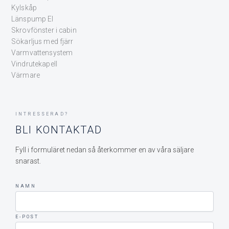
Kylskåp
Länspump El
Skrovfönster i cabin
Sökarljus med fjärr
Varmvattensystem
Vindrutekapell
Värmare
INTRESSERAD?
BLI KONTAKTAD
Fyll i formuläret nedan så återkommer en av våra säljare
snarast.
NAMN
E-POST