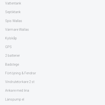
Vattentank
Septiktank
Spis Wallas
Värmare Wallas
Kylskåp
GPS
2 batterier
Badstege
Förtöjning & Fendrar
Vindrutetorkare 2 st
Ankare med lina
Länspump el