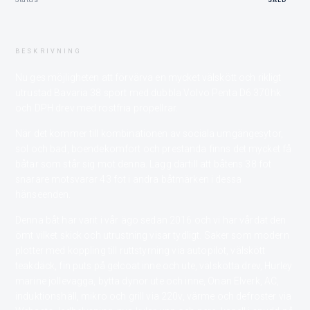
BESKRIVNING
Nu ges möjligheten att förvärva en mycket välskött och rikligt
utrustad Bavaria 38 sport med dubbla Volvo Penta D6 370hk
och DPH drev med rostfria propellrar.
När det kommer till kombinationen av sociala umgängesytor,
sol och bad, boendekomfort och prestanda finns det mycket få
båtar som står sig mot denna. Lägg därtill att båtens 38 fot
snarare motsvarar 43 fot i andra båtmärken i dessa
hänseenden.
Denna båt har varit i vår ägo sedan 2016 och vi har vårdat den
ömt vilket skick och utrustning visar tydligt. Saker som modern
plotter med koppling till ruttstyrning via autopilot, välskött
teakdäck, fin puts på gelcoat inne och ute, välskötta drev, Hurley
marine jollevagga, bytta dynor ute och inne, Onan Elverk, AC,
induktionshäll, mikro och grill via 220v, värme och defroster via