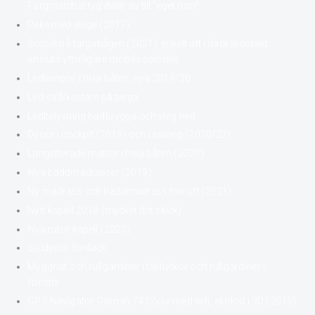
Färgmatchat tyg delar av till ”eget rum”.
Peke med stege (2017)
Solcell på targabågen (2021), enkelt att i däckskontakt
ansluta ytterligare mobila solceller.
Ledlampor i hela båten, nya 2019/20
Led-strålkastare på targa
Ledbelysning badbrygga och steg ned
Dynor i cockpit (2018) och i salong (2020/22)
Langetterade mattor i hela båten (2020)
Nya bäddmadrasser (2019)
Ny madrass och bäddmadrass förruff (2021)
Nytt kapell 2018 (mycket fint skick)
Nya rutor kapell (2023)
Soldynor fördäck
Myggnät och rullgardiner i takluckor och rullgardiner i
fönster
GPS Navigator Garmin 7412xsv med wifi, ekolod i 3D (2015)