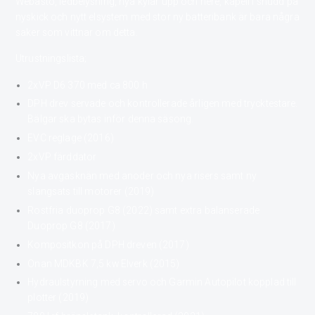
Webasto, ledbelysning, nya kylar upp och nere, kapell i snudd på
nyskick och nytt elsystem med stor ny batteribank är bara några
saker som vittnar om detta.
Utrustningslista;
2xVP D6 370 med ca 800 h
DPH drev servade och kontrollerade årligen med trycktestare.
Bälgar ska bytas inför denna säsong.
EVC reglage (2016)
2xVP färddator
Nya avgasknän med anoder och nya risers samt ny
slangsats till motorer (2019)
Rostfria duoprop G8 (2022) samt extra balanserade
Duoprop G8 (2017)
Kompositkon på DPH dreven (2017)
Onan MDKBK 7,5 kw Elverk (2015)
Hydraulstyrning med servo och Garmin Autopilot kopplad till
plotter (2019)