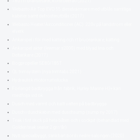
780 l rf bränsletank, kontrollerad (2021)
Webasto Air Top EVO 55 dieselvärmare med utblås samtliga
kabiner samt defrosterutblås (2017)
Webasto Heater/Airconditioner (AC) 220v på landström eller
elverk.
Ankarspel i för med kätting och rf bruceankare, kätting
Ankarspel akter (lewmar s2000) med blyad lina och
Deltankare (2017)
Bogpropeller SE80/185T
QL trimsystem (nya trimtabs 2021)
Hydraulisk motorrumslucka
Förlängd badbrygga från fabrik, Hurley Marine H3+ kan
medfölja vid ök.
Dusch med varmt och kallt vatten på badbrygga
Dusch i duschkabin med duschsump (sump ny 2017)
Teak i fint skick på hela båten och i cockpit (behandlad med
Golden teak sealer 2 grr/år)
Nytt specialbyggt, sänkbart bord i nedre salongen (2020).