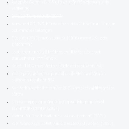
Autopilot Garmin (2019), följer spår från plottern utan
verifiering
24” LED TV med DVD (2017)
Kenwood CD, DVD, Bluetooth med 6×9” högtalare i targan
och mindre i salongen
Eltoalett (2021) med septitank (2016) med däck- och
sjötömning
Landström med två laddare, en till förbrukare och
startbatterier, en till elverk.
Solcell 160w med Victron bluetooth regulator 15A
Ytterligare ingång för portabla solceller med Victron
bluetooth regulator 30A
Nya förbrukarbatterier inför 2021 (mycket väl tilltaget för
båten)
Elsystemet genomgånget och huvudstammar med
skyllermarksplintar (2021)
Victron Bluetooth batteriövervakare (schunt) (2021)
Stor Waeco kyl i köket, mindre waeco kyl i wetbar (2022).