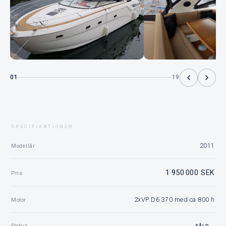
01
19
SPECIFIKATIONER
2011
Modellår
1 950 000 SEK
Pris
2xVP D6 370 med ca 800 h
Motor
Status
SÅLD