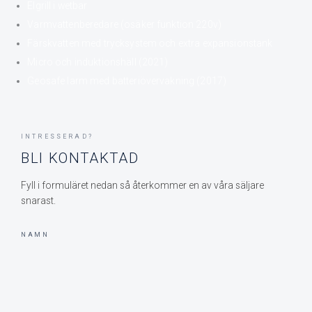
Elgrill i wetbar
Varmvattenberedare (osäker funktion 220v)
Färskvatten med trycksystem och extra expansionstank
Micro och induktionshäll (2021)
Geosafe larm med batteriövervakning (2017)
INTRESSERAD?
BLI KONTAKTAD
Fyll i formuläret nedan så återkommer en av våra säljare
snarast.
NAMN
E-POST