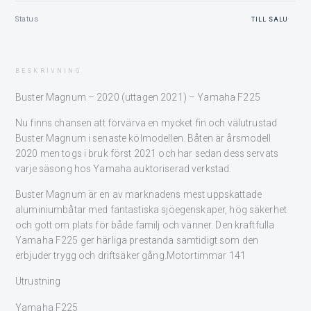
Status
TILL SALU
BESKRIVNING
Buster Magnum – 2020 (uttagen 2021) – Yamaha F225
Nu finns chansen att förvärva en mycket fin och välutrustad
Buster Magnum i senaste kölmodellen. Båten är årsmodell
2020 men togs i bruk först 2021 och har sedan dess servats
varje säsong hos Yamaha auktoriserad verkstad.
Buster Magnum är en av marknadens mest uppskattade
aluminiumbåtar med fantastiska sjöegenskaper, hög säkerhet
och gott om plats för både familj och vänner. Den kraftfulla
Yamaha F225 ger härliga prestanda samtidigt som den
erbjuder trygg och driftsäker gång.Motortimmar 141
Utrustning
Yamaha F225