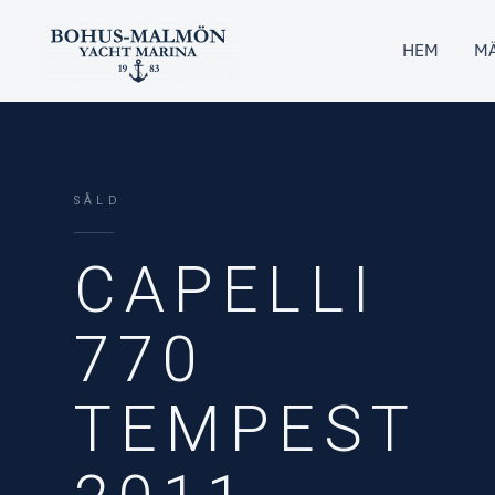
Hoppa
till
HEM
MÄ
innehåll
SÅLD
CAPELLI
770
TEMPEST