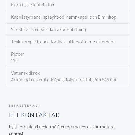
Extra dieseltank 40 liter
Kapell styrpanel, sprayhood, hamnkapell och Biminitop
2 rostfria lister på sidan akter enl ritning
Teak komplett, durk, fördäck, aktersoffa mo akterdäck
Plotter
VHF
Vattenskidkrok
Ankarspel i akternLedgångsstolpe i rostfritt,Pris 545 000
INTRESSERAD?
BLI KONTAKTAD
Fyll i formuläret nedan så återkommer en av våra säljare
snarast.