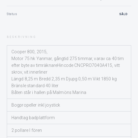
Status
SÅLD
BESKRIVNING
Cooper 800, 2015,
Motor 75 hk Yanmar, gångtid 275 timmar, varav ca 40 tim
efter byte av timräknareHincode CNCPRO7040A415, vitt
skrov, vit innerliner
Längd 8,25 m Bredd 2,35 m Djupg 0,50 m Vikt 1850 kg
Bränsle standard 40 liter
Båten står i hallen på Malmöns Marina
Bogpropeller inkl joystick
Handtag badplattform
2 pollare I fören