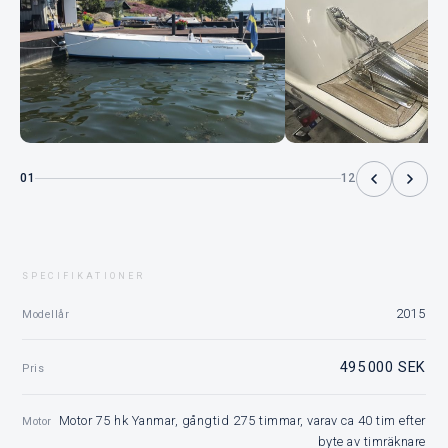
01
12
SPECIFIKATIONER
2015
Modellår
495 000 SEK
Pris
Motor 75 hk Yanmar, gångtid 275 timmar, varav ca 40 tim efter
Motor
byte av timräknare