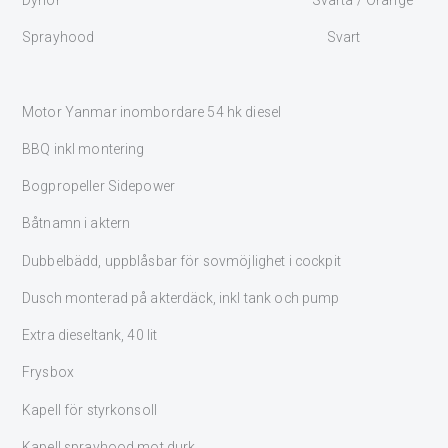
Dynor Svarta / Orange
Sprayhood Svart
Motor Yanmar inombordare 54 hk diesel
BBQ inkl montering
Bogpropeller Sidepower
Båtnamn i aktern
Dubbelbädd, uppblåsbar för sovmöjlighet i cockpit
Dusch monterad på akterdäck, inkl tank och pump
Extra dieseltank, 40 lit
Frysbox
Kapell för styrkonsoll
Kapell sprayhood mot durk