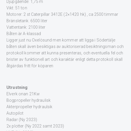
Djupgående: 1,75 m
Vikt: 51 ton
Motorer: 2 st Caterpillar 3412E (2×1420 hk) , ca 2500 timmar
Bränsletank: 6500 liter
Vattentank: 2100 liter
Båten är A-klassad
Ligger just nu Oxelösund men kommer att ligga i Södertälje
båten skall även besiktigas av auktoriserad besiktningsman och
protokoll kommer att kunna presenteras, och eventuella fel och
brister av funktionell art och karaktär enligt detta protokoll skall
åtgärdas fritt för köparen
Utrustning
:
Elverk onan 21Kw
Bogpropeller hydraulisk
Akterpropeller hydraulsik
Autopilot
Radar (Ny 2023)
2x plotter (Ny 2022 samt 2023)