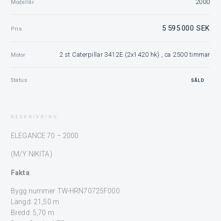
2000
Modellår
5 595 000 SEK
Pris
2 st Caterpillar 3412E (2x1420 hk) , ca 2500 timmar
Motor
Status
SÅLD
BESKRIVNING
ELEGANCE 70 – 2000
(M/Y NIKITA)
Fakta
:
Bygg nummer TW-HRN70725F000
Längd: 21,50 m
Bredd: 5,70 m