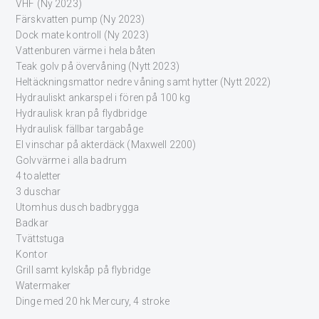
VHF (Ny 2023)
Färskvatten pump (Ny 2023)
Dock mate kontroll (Ny 2023)
Vattenburen värme i hela båten
Teak golv på övervåning (Nytt 2023)
Heltäckningsmattor nedre våning samt hytter (Nytt 2022)
Hydrauliskt ankarspel i fören på 100 kg
Hydraulisk kran på flydbridge
Hydraulisk fällbar targabåge
El vinschar på akterdäck (Maxwell 2200)
Golvvärme i alla badrum
4 toaletter
3 duschar
Utomhus dusch badbrygga
Badkar
Tvättstuga
Kontor
Grill samt kylskåp på flybridge
Watermaker
Dinge med 20 hk Mercury, 4 stroke