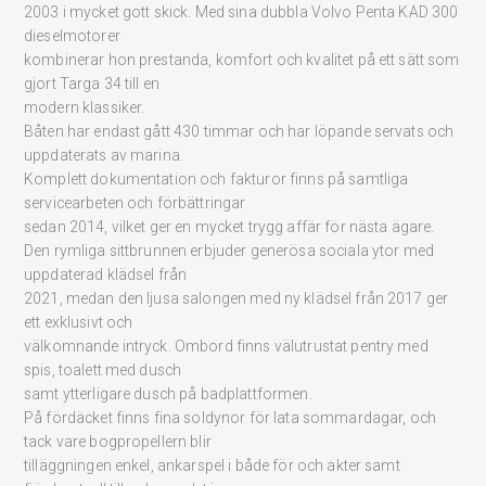
2003 i mycket gott skick. Med sina dubbla Volvo Penta KAD 300
dieselmotorer
kombinerar hon prestanda, komfort och kvalitet på ett sätt som
gjort Targa 34 till en
modern klassiker.
Båten har endast gått 430 timmar och har löpande servats och
uppdaterats av marina.
Komplett dokumentation och fakturor finns på samtliga
servicearbeten och förbättringar
sedan 2014, vilket ger en mycket trygg affär för nästa ägare.
Den rymliga sittbrunnen erbjuder generösa sociala ytor med
uppdaterad klädsel från
2021, medan den ljusa salongen med ny klädsel från 2017 ger
ett exklusivt och
välkomnande intryck. Ombord finns välutrustat pentry med
spis, toalett med dusch
samt ytterligare dusch på badplattformen.
På fördäcket finns fina soldynor för lata sommardagar, och
tack vare bogpropellern blir
tilläggningen enkel, ankarspel i både för och akter samt