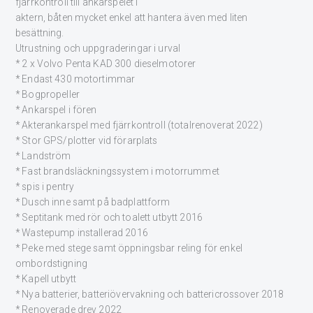
fjärrkontroll till ankarspelet i
aktern, båten mycket enkel att hantera även med liten
besättning.
Utrustning och uppgraderingar i urval
* 2 x Volvo Penta KAD 300 dieselmotorer
* Endast 430 motortimmar
* Bogpropeller
* Ankarspel i fören
* Akterankarspel med fjärrkontroll (totalrenoverat 2022)
* Stor GPS/plotter vid förarplats
* Landström
* Fast brandsläckningssystem i motorrummet
* spis i pentry
* Dusch inne samt på badplattform
* Septitank med rör och toalett utbytt 2016
* Wastepump installerad 2016
* Peke med stege samt öppningsbar reling för enkel
ombordstigning
* Kapell utbytt
* Nya batterier, batteriövervakning och battericrossover 2018
* Renoverade drev 2022