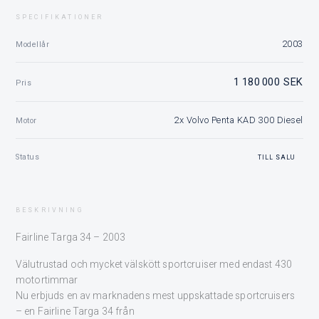
SPECIFIKATIONER
2003
Modellår
1 180 000 SEK
Pris
2x Volvo Penta KAD 300 Diesel
Motor
Status
TILL SALU
BESKRIVNING
Fairline Targa 34 – 2003
Välutrustad och mycket välskött sportcruiser med endast 430
motortimmar
Nu erbjuds en av marknadens mest uppskattade sportcruisers
– en Fairline Targa 34 från