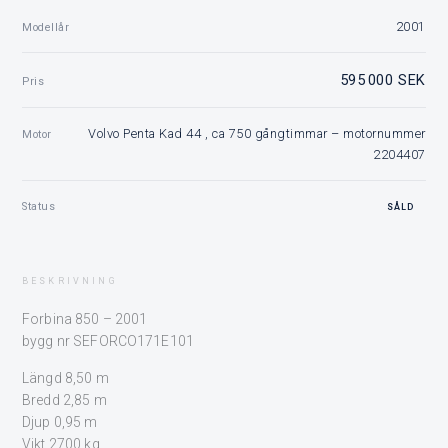
2001
Modellår
595 000 SEK
Pris
Volvo Penta Kad 44 , ca 750 gångtimmar – motornummer
Motor
2204407
Status
SÅLD
BESKRIVNING
Forbina 850 – 2001
bygg nr SEFORCO171E101
Längd 8,50 m
Bredd 2,85 m
Djup 0,95 m
Vikt 2700 kg