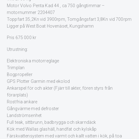
Motor Volvo Penta Kad 44 , ca 750 gångtimmar –
motornummer 2204407
Toppfart 35,2Kn vid 3900rpm, Tomgångsfart 3,8Kn vid 700rpm
Ligger på West Boat Hovenäset, Kungshamn
Pris 675 000 kr
Utrustning:
Elektroniska motorreglage
Trimplan
Bogpropeller
GPS Plotter Garmin med ekolod
Ankarspel för och akter (Fjärr till akter, fören styrs från
förarplats)
Rostfria ankare
Gångvärme med defroster
Landströmsenhet
Full teak, sittbrunn, badbrygga och skarndäck
Kök med Wallas glashäll, handfat och kylskåp
Färskvattensystem med varmt och kallt vatten i kök, på toa