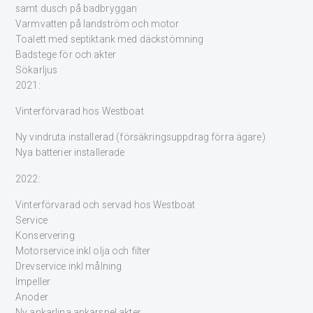
samt dusch på badbryggan
Varmvatten på landström och motor
Toalett med septiktank med däckstömning
Badstege för och akter
Sökarljus
2021:
Vinterförvarad hos Westboat
Ny vindruta installerad (försäkringsuppdrag förra ägare)
Nya batterier installerade
2022:
Vinterförvarad och servad hos Westboat
Service
Konservering
Motorservice inkl olja och filter
Drevservice inkl målning
Impeller
Anoder
Ny ankarlina ankarspel akter