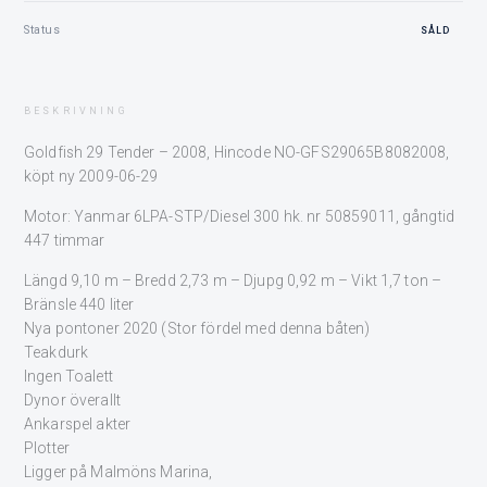
Status
SÅLD
BESKRIVNING
Goldfish 29 Tender – 2008, Hincode NO-GFS29065B8082008,
köpt ny 2009-06-29
Motor: Yanmar 6LPA-STP/Diesel 300 hk. nr 50859011, gångtid
447 timmar
Längd 9,10 m – Bredd 2,73 m – Djupg 0,92 m – Vikt 1,7 ton –
Bränsle 440 liter
Nya pontoner 2020 (Stor fördel med denna båten)
Teakdurk
Ingen Toalett
Dynor överallt
Ankarspel akter
Plotter
Ligger på Malmöns Marina,