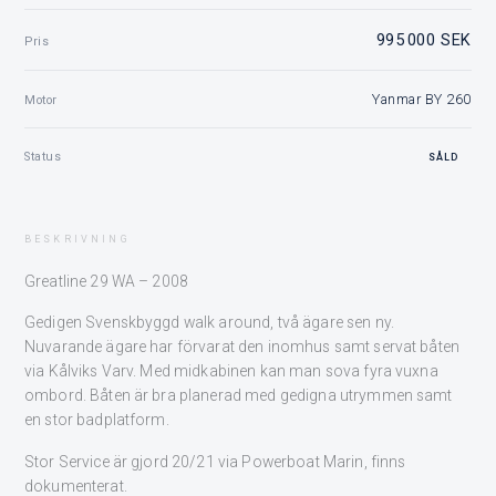
995 000 SEK
Pris
Yanmar BY 260
Motor
Status
SÅLD
BESKRIVNING
Greatline 29 WA – 2008
Gedigen Svenskbyggd walk around, två ägare sen ny.
Nuvarande ägare har förvarat den inomhus samt servat båten
via Kålviks Varv. Med midkabinen kan man sova fyra vuxna
ombord. Båten är bra planerad med gedigna utrymmen samt
en stor badplatform.
Stor Service är gjord 20/21 via Powerboat Marin, finns
dokumenterat.