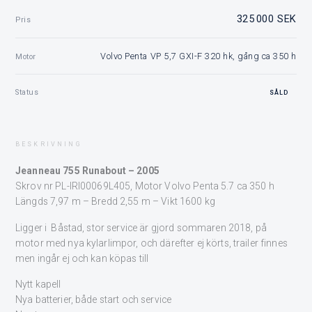
325 000 SEK
Pris
Volvo Penta VP 5,7 GXI-F 320 hk, gång ca 350 h
Motor
Status
SÅLD
BESKRIVNING
Jeanneau 755 Runabout – 2005
Skrov nr PL-IRI00069L405, Motor Volvo Penta 5.7 ca 350 h
Längds 7,97 m – Bredd 2,55 m – Vikt 1600 kg
Ligger i Båstad, stor service är gjord sommaren 2018, på
motor med nya kylarlimpor, och därefter ej körts, trailer finnes
men ingår ej och kan köpas till
Nytt kapell
Nya batterier, både start och service