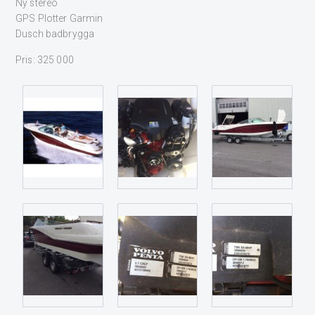
Ny stereo
GPS Plotter Garmin
Dusch badbrygga
Pris: 325 000