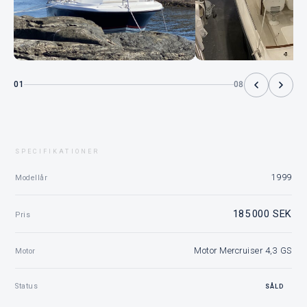
01
08
SPECIFIKATIONER
1999
Modellår
185 000 SEK
Pris
Motor Mercruiser 4,3 GS
Motor
Status
SÅLD