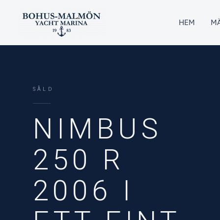
Hoppa
till
HEM
MÄ
innehåll
SÅLD
NIMBUS
250 R
2006 I