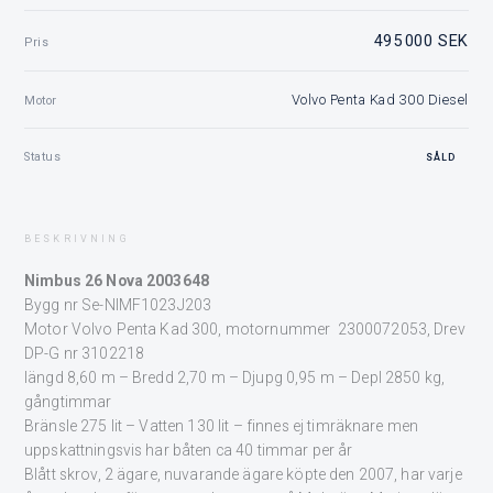
495 000 SEK
Pris
Volvo Penta Kad 300 Diesel
Motor
Status
SÅLD
BESKRIVNING
Nimbus 26 Nova 2003648
Bygg nr Se-NIMF1023J203
Motor Volvo Penta Kad 300, motornummer 2300072053, Drev
DP-G nr 3102218
längd 8,60 m – Bredd 2,70 m – Djupg 0,95 m – Depl 2850 kg,
gångtimmar
Bränsle 275 lit – Vatten 130 lit – finnes ej timräknare men
uppskattningsvis har båten ca 40 timmar per år
Blått skrov, 2 ägare, nuvarande ägare köpte den 2007, har varje