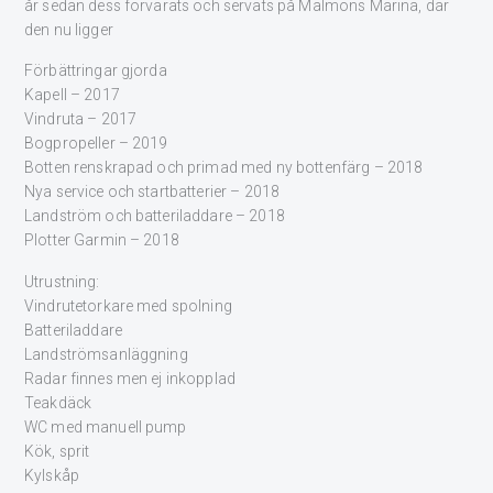
år sedan dess förvarats och servats på Malmöns Marina, där
den nu ligger
Förbättringar gjorda
Kapell – 2017
Vindruta – 2017
Bogpropeller – 2019
Botten renskrapad och primad med ny bottenfärg – 2018
Nya service och startbatterier – 2018
Landström och batteriladdare – 2018
Plotter Garmin – 2018
Utrustning:
Vindrutetorkare med spolning
Batteriladdare
Landströmsanläggning
Radar finnes men ej inkopplad
Teakdäck
WC med manuell pump
Kök, sprit
Kylskåp