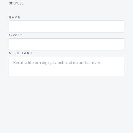
snarast.
NAMN
E-POST
MEDDELANDE
SKICKA MEDDELANDE
Upphovsrätt © 2026 Bohus-Malmöns Marina