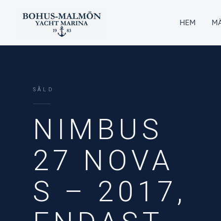
Hoppa
till
HEM
MÄ
innehåll
SÅLD
NIMBUS
27 NOVA
S – 2017,