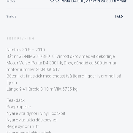
Volvo Penta D4 300, gångtid ca 600 timmar
Motor
Status
SÅLD
BESKRIVNING
Nimbus 30 S – 2010
Båt nr SE-NIMS0178F910, Vinrött skrov med vit dekorlinje
Motor Volvo Penta D4 300 hk, Drev, gångtid ca 600 timmar,
motornummer 2004030517
Båten i ett fint skick med endast två ägare, ligger i varmhall på
Tjörn
Längd 9,41 Bredd 3,10 m Vikt 5735 kg
Teakdäck
Bogpropeller
Nyare vita dynor i vinyl i cockpit
Nyare vita akterdäcksdynor
Beige dynor i ruff
Nyare kapell aktyerdäck