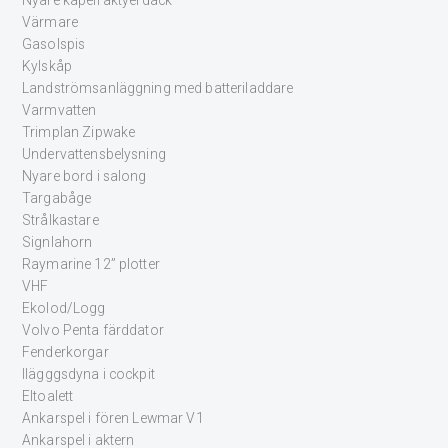
Värmare
Gasolspis
Kylskåp
Landströmsanläggning med batteriladdare
Varmvatten
Trimplan Zipwake
Undervattensbelysning
Nyare bord i salong
Targabåge
Strålkastare
Signlahorn
Raymarine 12” plotter
VHF
Ekolod/Logg
Volvo Penta färddator
Fenderkorgar
Ilägggsdyna i cockpit
Eltoalett
Ankarspel i fören Lewmar V1
Ankarspel i aktern