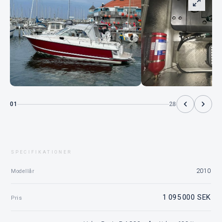
01
28
SPECIFIKATIONER
2010
Modellår
1 095 000 SEK
Pris