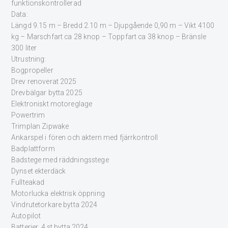
funktionskontrollerad
Data:
Längd 9.15 m – Bredd 2.10 m – Djupgående 0,90 m – Vikt 4100
kg – Marschfart ca 28 knop – Toppfart ca 38 knop – Bränsle
300 liter
Utrustning:
Bogpropeller
Drev renoverat 2025
Drevbälgar bytta 2025
Elektroniskt motoreglage
Powertrim
Trimplan Zipwake
Ankarspel i fören och aktern med fjärrkontroll
Badplattform
Badstege med räddningsstege
Dynset ekterdäck
Fullteakad
Motorlucka elektrisk öppning
Vindrutetorkare bytta 2024
Autopilot
Batterier, 4 st bytta 2024