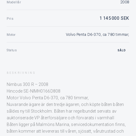
2008
Modellår
1 145 000 SEK
Pris
Volvo Penta D6-370, ca 780 timmar,
Motor
Status
SÅLD
BESKRIVNING
Nimbus 300 R – 2008
Hincode SE-NIMH0166D808
Motor Volvo Penta D6-370, ca 780 timmar,
Nuvarande ägare är den tredje ägaren, och köpte båten båten
såldes ny till Stockholm. Båten har regelbundet servats av
auktoriserade VP återförsäljare och förvarats i varmhall
Båten ligger på Malmöns Marina, servicedokumentation finns,
båten kommer att levereras till våren, sjösatt, vårutrustad och