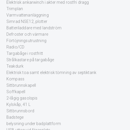
Elektrisk ankarwinch i akter med rostfri dragg
Trimplan
Varmvattenanläggning
Simrad NSE12, plotter
Batteriladdare med landström
Defroster och värmare
Förtöjningsutrustning
Radio/CD
Targabåge i rostfritt
Strålkastare på targabåge
Teakdurk
Elektrisk toa samt elektrisk tömning av septiktank
Kompass
Sittbrunnskapell
Soffkapell
2-lågig gasolspis
Kylskåp, 41 L
Sittbrunnsbord
Badstege
belysning under badplattform
USB uttag vid förarplats