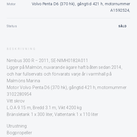
Volvo Penta D6 (370 hk), gångtid 421 h, motornummer
Motor
A1592524,
Status
SÅLD
BESKRIVNING
Nimbus 300 R – 2011, SE-NIMH0182A011
Ligger på Malmön, nuvarande ägare haft båten sedan 2014,
och har fullservats och förvarats varje år i varmhall på
Malmöns Marina
Motor Volvo Penta D6 (370 hk), gångtid 421 h, motornummer
3102280954
Vitt skrov
L.O.A 9.15 m, Bredd 3.1 m, Vikt 4200 kg
Bränsletank 1 x 300 liter, Vattentank 1 x 110 liter
Utrustning:
Bogpropeller