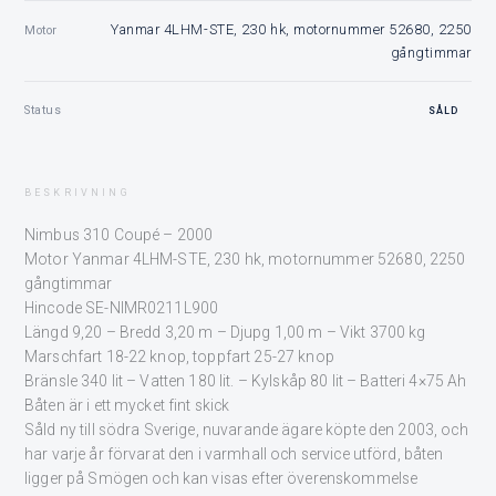
Yanmar 4LHM-STE, 230 hk, motornummer 52680, 2250
Motor
gångtimmar
Status
SÅLD
BESKRIVNING
Nimbus 310 Coupé – 2000
Motor Yanmar 4LHM-STE, 230 hk, motornummer 52680, 2250
gångtimmar
Hincode SE-NIMR0211L900
Längd 9,20 – Bredd 3,20 m – Djupg 1,00 m – Vikt 3700 kg
Marschfart 18-22 knop, toppfart 25-27 knop
Bränsle 340 lit – Vatten 180 lit. – Kylskåp 80 lit – Batteri 4×75 Ah
Båten är i ett mycket fint skick
Såld ny till södra Sverige, nuvarande ägare köpte den 2003, och
har varje år förvarat den i varmhall och service utförd, båten
ligger på Smögen och kan visas efter överenskommelse