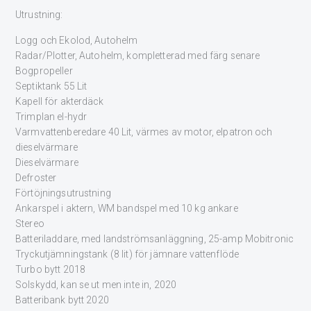
Utrustning:
Logg och Ekolod, Autohelm
Radar/Plotter, Autohelm, kompletterad med färg senare
Bogpropeller
Septiktank 55 Lit
Kapell för akterdäck
Trimplan el-hydr
Varmvattenberedare 40 Lit, värmes av motor, elpatron och
dieselvärmare
Dieselvärmare
Defroster
Förtöjningsutrustning
Ankarspel i aktern, WM bandspel med 10 kg ankare
Stereo
Batteriladdare, med landströmsanläggning, 25-amp Mobitronic
Tryckutjämningstank (8 lit) för jämnare vattenflöde
Turbo bytt 2018
Solskydd, kan se ut men inte in, 2020
Batteribank bytt 2020