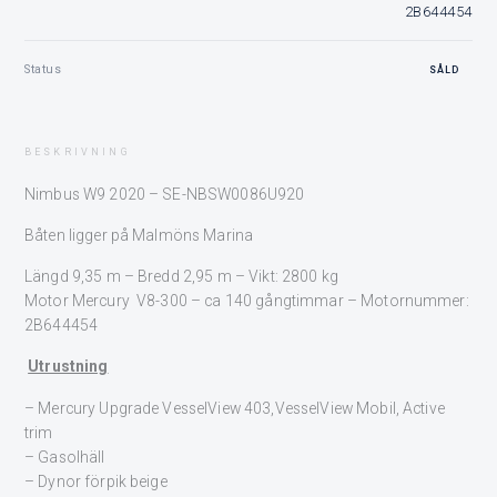
2B644454
Status
SÅLD
BESKRIVNING
Nimbus W9 2020 – SE-NBSW0086U920
Båten ligger på Malmöns Marina
Längd 9,35 m – Bredd 2,95 m – Vikt: 2800 kg
Motor Mercury V8-300 – ca 140 gångtimmar – Motornummer:
2B644454
Utrustning
– Mercury Upgrade VesselView 403,VesselView Mobil, Active
trim
– Gasolhäll
– Dynor förpik beige