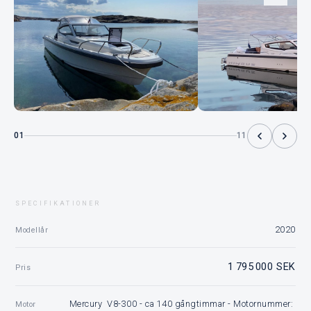
01
11
SPECIFIKATIONER
2020
Modellår
1 795 000 SEK
Pris
Mercury V8-300 - ca 140 gångtimmar - Motornummer:
Motor