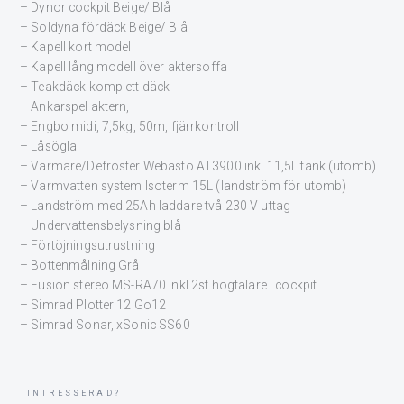
– Dynor cockpit Beige/ Blå
– Soldyna fördäck Beige/ Blå
– Kapell kort modell
– Kapell lång modell över aktersoffa
– Teakdäck komplett däck
– Ankarspel aktern,
– Engbo midi, 7,5kg, 50m, fjärrkontroll
– Låsögla
– Värmare/Defroster Webasto AT3900 inkl 11,5L tank (utomb)
– Varmvatten system Isoterm 15L (landström för utomb)
– Landström med 25Ah laddare två 230 V uttag
– Undervattensbelysning blå
– Förtöjningsutrustning
– Bottenmålning Grå
– Fusion stereo MS-RA70 inkl 2st högtalare i cockpit
– Simrad Plotter 12 Go12
– Simrad Sonar, xSonic SS60
INTRESSERAD?