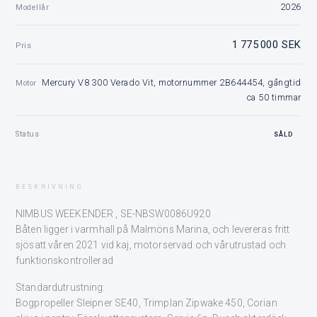
2026
Modellår
1 775 000 SEK
Pris
Mercury V8 300 Verado Vit, motornummer 2B644454, gångtid
Motor
ca 50 timmar
Status
SÅLD
BESKRIVNING
NIMBUS WEEKENDER , SE-NBSW0086U920
Båten ligger i varmhall på Malmöns Marina, och levereras fritt
sjösatt våren 2021 vid kaj, motorservad och vårutrustad och
funktionskontrollerad
Standardutrustning:
Bogpropeller Sleipner SE40, Trimplan Zipwake 450, Corian