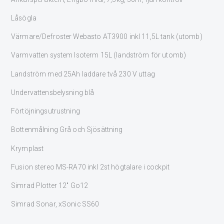
Låsögla
Värmare/Defroster Webasto AT3900 inkl 11,5L tank (utomb)
Varmvatten system Isoterm 15L (landström för utomb)
Landström med 25Ah laddare två 230 V uttag
Undervattensbelysning blå
Förtöjningsutrustning
Bottenmålning Grå och Sjösättning
Krymplast
Fusion stereo MS-RA70 inkl 2st högtalare i cockpit
Simrad Plotter 12″ Go12
Simrad Sonar, xSonic SS60