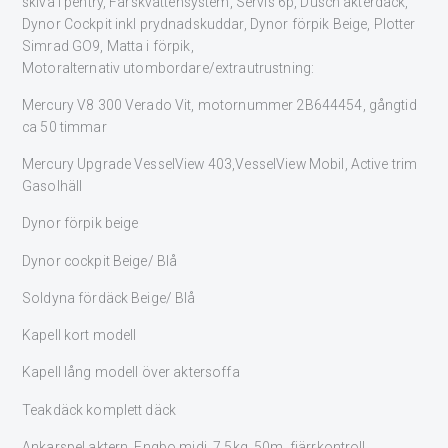
skiva i pentry, Färskvattensystem, Servis 6p, Dusch akterdäck,
Dynor Cockpit inkl prydnadskuddar, Dynor förpik Beige, Plotter
Simrad GO9, Matta i förpik,
Motoralternativ utombordare/extrautrustning:
Mercury V8 300 Verado Vit, motornummer 2B644454, gångtid
ca 50 timmar
Mercury Upgrade VesselView 403,VesselView Mobil, Active trim
Gasolhäll
Dynor förpik beige
Dynor cockpit Beige/ Blå
Soldyna fördäck Beige/ Blå
Kapell kort modell
Kapell lång modell över aktersoffa
Teakdäck komplett däck
Ankarspel aktern, Engbo midi, 7,5kg, 50m, fjärrkontroll