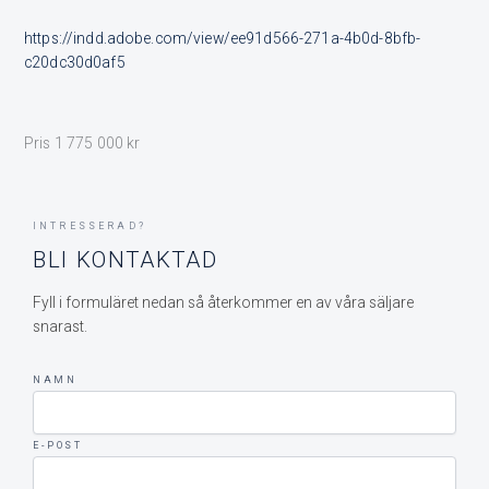
https://indd.adobe.com/view/ee91d566-271a-4b0d-8bfb-
c20dc30d0af5
Pris 1 775 000 kr
INTRESSERAD?
BLI KONTAKTAD
Fyll i formuläret nedan så återkommer en av våra säljare
snarast.
NAMN
E-POST