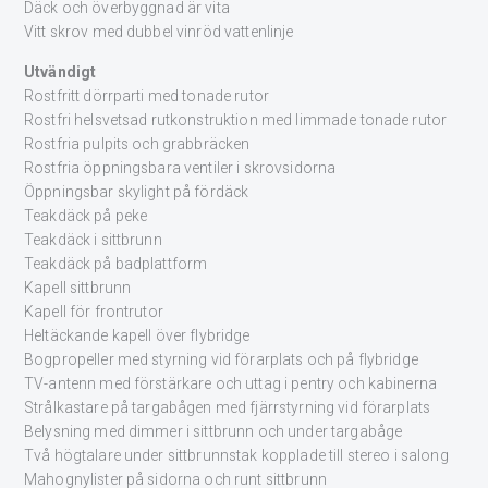
Däck och överbyggnad är vita
Vitt skrov med dubbel vinröd vattenlinje
Utvändigt
Rostfritt dörrparti med tonade rutor
Rostfri helsvetsad rutkonstruktion med limmade tonade rutor
Rostfria pulpits och grabbräcken
Rostfria öppningsbara ventiler i skrovsidorna
Öppningsbar skylight på fördäck
Teakdäck på peke
Teakdäck i sittbrunn
Teakdäck på badplattform
Kapell sittbrunn
Kapell för frontrutor
Heltäckande kapell över flybridge
Bogpropeller med styrning vid förarplats och på flybridge
TV-antenn med förstärkare och uttag i pentry och kabinerna
Strålkastare på targabågen med fjärrstyrning vid förarplats
Belysning med dimmer i sittbrunn och under targabåge
Två högtalare under sittbrunnstak kopplade till stereo i salong
Mahognylister på sidorna och runt sittbrunn