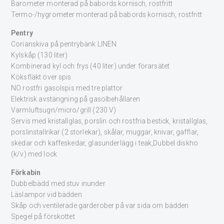
Barometer monterad på babords kornisch, rostfritt
Termo-/hygrometer monterad på babords kornisch, rostfritt
Pentry
Corianskiva på pentrybänk LINEN
Kylskåp (130 liter)
Kombinerad kyl och frys (40 liter) under förarsätet
Köksfläkt över spis
NO rostfri gasolspis med tre plattor
Elektrisk avstängning på gasolbehållaren
Varmluftsugn/micro/grill (230 V)
Servis med kristallglas, porslin och rostfria bestick, kristallglas,
porslinstallrikar (2 storlekar), skålar, muggar, knivar, gafflar,
skedar och kaffeskedar, glasunderlägg i teak,Dubbel diskho
(k/v) med lock
Förkabin
Dubbelbädd med stuv inunder
Läslampor vid bädden
Skåp och ventilerade garderober på var sida om bädden
Spegel på förskottet