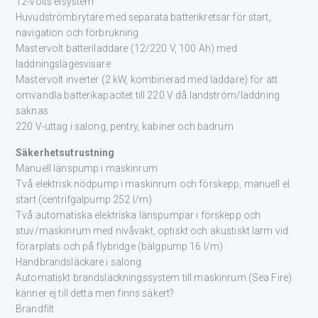
12-volts elsystem
Huvudströmbrytare med separata batterikretsar för start,
navigation och förbrukning
Mastervolt batteriladdare (12/220 V, 100 Ah) med
laddningslägesvisare
Mastervolt inverter (2 kW, kombinerad med laddare) för att
omvandla batterikapacitet till 220 V då landström/laddning
saknas
220 V-uttag i salong, pentry, kabiner och badrum
Säkerhetsutrustning
Manuell länspump i maskinrum
Två elektrisk nödpump i maskinrum och förskepp, manuell el.
start (centrifgalpump 252 l/m)
Två automatiska elektriska länspumpar i förskepp och
stuv/maskinrum med nivåvakt, optiskt och akustiskt larm vid
förarplats och på flybridge (bälgpump 16 l/m)
Handbrandsläckare i salong
Automatiskt brandsläckningssystem till maskinrum (Sea Fire)
känner ej till detta men finns säkert?
Brandfilt