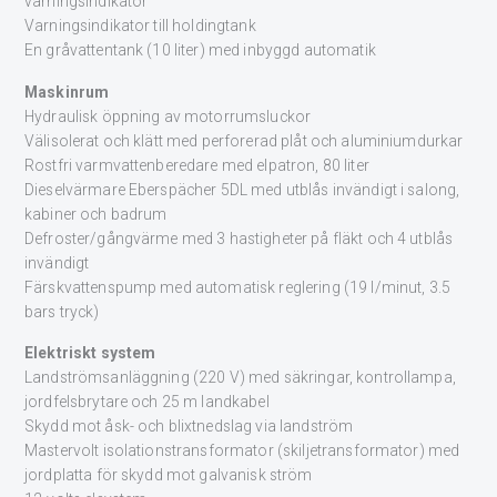
varningsindikator
Varningsindikator till holdingtank
En gråvattentank (10 liter) med inbyggd automatik
Maskinrum
Hydraulisk öppning av motorrumsluckor
Välisolerat och klätt med perforerad plåt och aluminiumdurkar
Rostfri varmvattenberedare med elpatron, 80 liter
Dieselvärmare Eberspächer 5DL med utblås invändigt i salong,
kabiner och badrum
Defroster/gångvärme med 3 hastigheter på fläkt och 4 utblås
invändigt
Färskvattenspump med automatisk reglering (19 l/minut, 3.5
bars tryck)
Elektriskt system
Landströmsanläggning (220 V) med säkringar, kontrollampa,
jordfelsbrytare och 25 m landkabel
Skydd mot åsk- och blixtnedslag via landström
Mastervolt isolationstransformator (skiljetransformator) med
jordplatta för skydd mot galvanisk ström