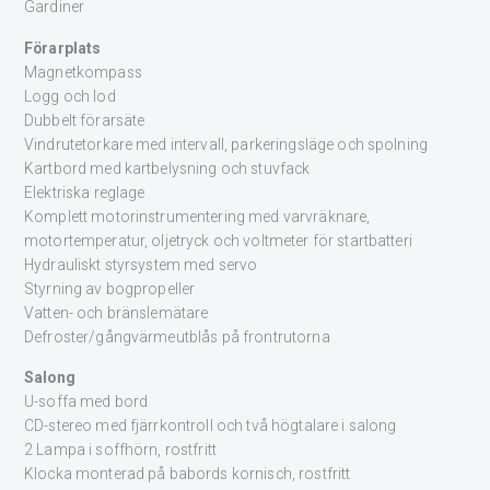
Gardiner
Förarplats
Magnetkompass
Logg och lod
Dubbelt förarsäte
Vindrutetorkare med intervall, parkeringsläge och spolning
Kartbord med kartbelysning och stuvfack
Elektriska reglage
Komplett motorinstrumentering med varvräknare,
motortemperatur, oljetryck och voltmeter för startbatteri
Hydrauliskt styrsystem med servo
Styrning av bogpropeller
Vatten- och bränslemätare
Defroster/gångvärmeutblås på frontrutorna
Salong
U-soffa med bord
CD-stereo med fjärrkontroll och två högtalare i salong
2 Lampa i soffhörn, rostfritt
Klocka monterad på babords kornisch, rostfritt