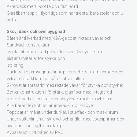
Akterdäck med L-soffa och fast bord.
Glasfibertrapp till flybridge som har tre ställbara stolar och U-
soffa.
Skov, däck och överbyggnad
Båten är tillverkad med NGA-gelcoat, riktade vävar och
Sandwichkonstruktion
av glasfiberarmerad polyester med Divinycell som
distansmaterial för styrka och
isolering
Däck och överbyggnad är hoplimmade och laminerade med
extra förstärkt laminat på utsatta ställen
Skrovet är förstärkt med riktade vävar för styrka och styvhet
Bottenkonstruktion i förstärkt glasfiber med integrerad
motorbädd är fastsatt med Vinylester mot skrovbotten
Alla bärande skott är laminerade mot skrovet
Topcoat är målat under durkar, i stuvfack och maskinrum
Under vattenlinjen är skrovet behandlat med epoxiprimer och
svart antifouling/bottenfärg
Avbärarlist runt båten av PVC