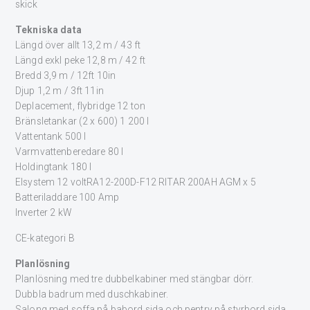
skick
Tekniska data
Längd över allt 13,2 m / 43 ft
Längd exkl peke 12,8 m / 42 ft
Bredd 3,9 m / 12ft 10in
Djup 1,2 m / 3ft 11in
Deplacement, flybridge 12 ton
Bränsletankar (2 x 600) 1 200 l
Vattentank 500 l
Varmvattenberedare 80 l
Holdingtank 180 l
Elsystem 12 voltRA12-200D-F12 RITAR 200AH AGM x 5
Batteriladdare 100 Amp
Inverter 2 kW
CE-kategori B
Planlösning
Planlösning med tre dubbelkabiner med stängbar dörr.
Dubbla badrum med duschkabiner.
Salong med soffa på babord sida och pentry på styrbord sida.