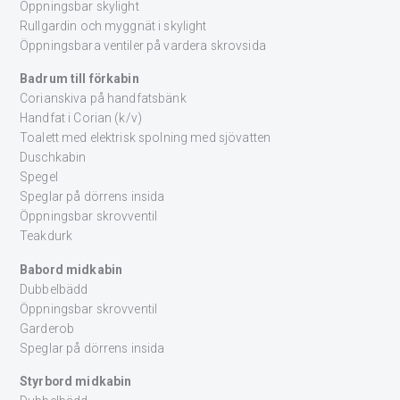
Öppningsbar skylight
Rullgardin och myggnät i skylight
Öppningsbara ventiler på vardera skrovsida
Badrum till förkabin
Corianskiva på handfatsbänk
Handfat i Corian (k/v)
Toalett med elektrisk spolning med sjövatten
Duschkabin
Spegel
Speglar på dörrens insida
Öppningsbar skrovventil
Teakdurk
Babord midkabin
Dubbelbädd
Öppningsbar skrovventil
Garderob
Speglar på dörrens insida
Styrbord midkabin