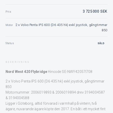
3 725 000 SEK
Pris
2 x Volvo Penta IPS 600 (D6 435 hk) exkl joystick, gångtimmar
Motor
850
Status
SÅLD
BESKRIVNING
Nord West 420 Flybridge
Hincode SE-NWY42057I708
2 x Volvo Penta IPS 600 (D6 435 hk) exkl joystick, gångtimmar
850
Motornummer: 2006019893 & 2006019894 drev 3194004587
& 3194004588
Ligger i Göteborg, alltid förvarad i varmhall på vintern, två
ägare, nuvarande ägare köpte den 2017. En båt i ett mycket fint