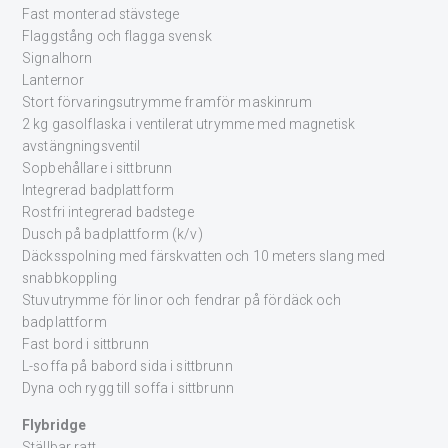
Fast monterad stävstege
Flaggstång och flagga svensk
Signalhorn
Lanternor
Stort förvaringsutrymme framför maskinrum
2 kg gasolflaska i ventilerat utrymme med magnetisk
avstängningsventil
Sopbehållare i sittbrunn
Integrerad badplattform
Rostfri integrerad badstege
Dusch på badplattform (k/v)
Däcksspolning med färskvatten och 10 meters slang med
snabbkoppling
Stuvutrymme för linor och fendrar på fördäck och
badplattform
Fast bord i sittbrunn
L-soffa på babord sida i sittbrunn
Dyna och rygg till soffa i sittbrunn
Flybridge
Ställbar ratt