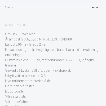
Status
SÅLD
BESKRIVNING
Örnvik 700 Weekend
Årsmodell 2008, Bygg Nr PL-DELDU139B808
Längd 6.96 m – Bredd 2.78 m
Nuvarande ägare är tredje ägaren, båten har alltid servats enligt
anvisningar
Cummins diesel 150 hk, motornummer 88220301, gångtid 508
timmar
Servad på Lyckans Slip, Ligger i Fiskebäckskil
Utbytt vattentank sedan 3 år
Nya torkarmotorer sedan 3 år
Bord och två fästen
Bogpropeller
Yttre styrplats
Värmare Caltech