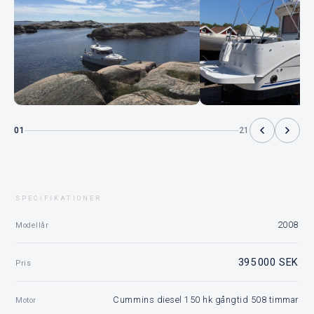
01
21
SPECIFIKATIONER
2008
Modellår
395 000 SEK
Pris
Cummins diesel 150 hk gångtid 508 timmar
Motor