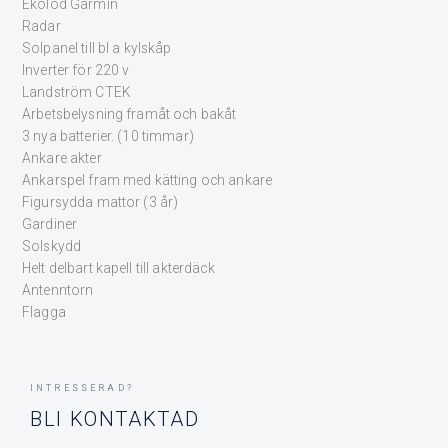
Ekolod Garmin
Radar
Solpanel till bl a kylskåp
Inverter för 220 v
Landström CTEK
Arbetsbelysning framåt och bakåt
3 nya batterier. (10 timmar)
Ankare akter
Ankarspel fram med kätting och ankare
Figursydda mattor (3 år)
Gardiner
Solskydd
Helt delbart kapell till akterdäck
Antenntorn
Flagga
INTRESSERAD?
BLI KONTAKTAD