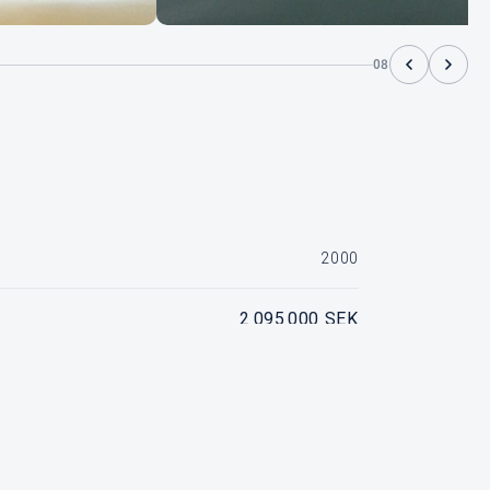
08
2000
2 095 000 SEK
2 x Vp Tamd 71, ca 850 timmar
SÅLD