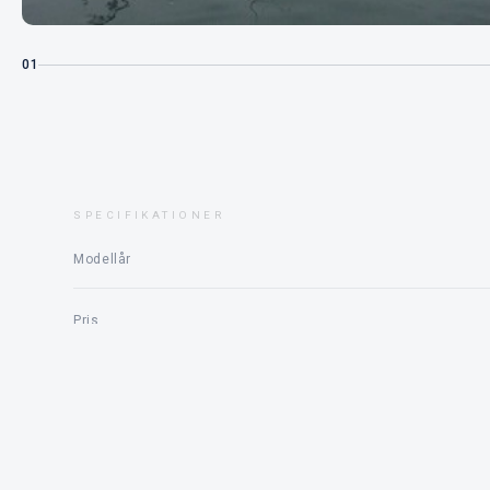
01
SPECIFIKATIONER
Modellår
Pris
Motor
Status