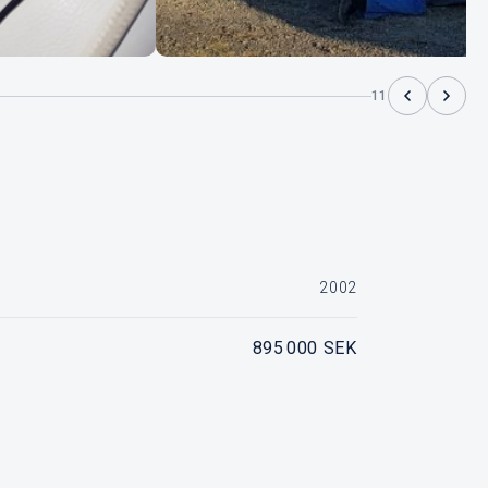
11
2002
895 000 SEK
a KAD32 à 170hk med drev 290DpE. 700 timmar.
SÅLD