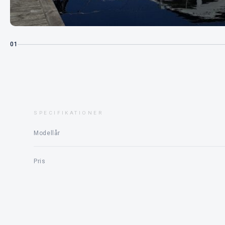
01
SPECIFIKATIONER
Modellår
Pris
Motor
Status