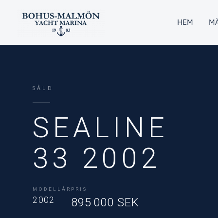
Hoppa
till
HEM
MÄ
innehåll
SÅLD
SEALINE
33 2002
MODELLÅR
PRIS
2002
895 000 SEK