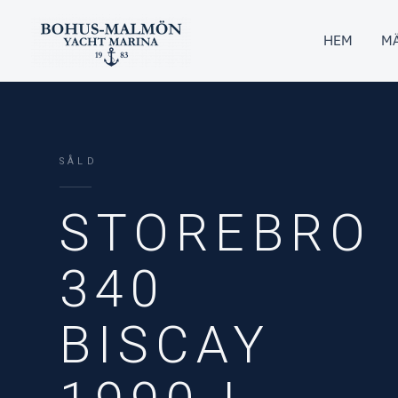
Hoppa
till
HEM
MÄ
innehåll
SÅLD
STOREBRO
340
BISCAY