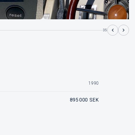
35
1990
895 000 SEK
lvo Penta Tamd 41, ca 2200 tim, hydraulbackslag
SÅLD