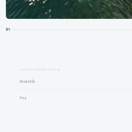
01
SPECIFIKATIONER
Modellår
Pris
Motor
Status