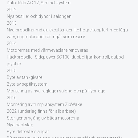
Datorlåda AC 12, Sim net system
2012
Nya textilier och dynor i salongen
2013
Nya propellrar md quickcutter, ger lite högre toppfart med låga
varv, originalpropellrar ingår som reserv
2014
Motorernas med värmeväxlare renoveras
Häckpropeller Sidepower SC100, dubbel fjärrkontroll, dubbel
joystick
2015
Byte av tankgivare
Byte av septiksystem
Montering av nya reglage i salong och på flybridge
2016
Montering av trimplansystem ZipWake
2022 (underlag finns för allt arbete)
Stor genomgång av båda motorerna
Nya backslag
Byte defrosterslangar