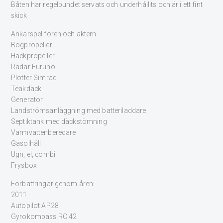
Båten har regelbundet servats och underhållits och är i ett fint
skick
Ankarspel fören och aktern
Bogpropeller
Häckpropeller
Radar Furuno
Plotter Simrad
Teakdäck
Generator
Landströmsanläggning med batteriladdare
Septiktank med däckstömning
Varmvattenberedare
Gasolhäll
Ugn, el, combi
Frysbox
Förbättringar genom åren:
2011
Autopilot AP28
Gyrokompass RC 42