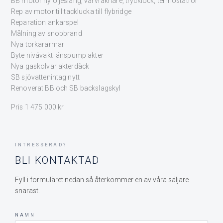
BB motor ny oljeslang, varvräknare, trycklock, termostatrör
Rep av motor till tacklucka till flybridge
Reparation ankarspel
Målning av snobbrand
Nya torkararmar
Byte nivåvakt länspump akter
Nya gaskolvar akterdäck
SB sjövattenintag nytt
Renoverat BB och SB backslagskyl
Pris 1 475 000 kr
INTRESSERAD?
BLI KONTAKTAD
Fyll i formuläret nedan så återkommer en av våra säljare
snarast.
NAMN