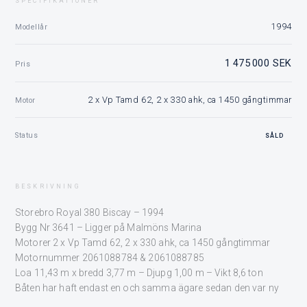
SPECIFIKATIONER
1994
Modellår
1 475 000 SEK
Pris
2 x Vp Tamd 62, 2 x 330 ahk, ca 1450 gångtimmar
Motor
Status
SÅLD
BESKRIVNING
Storebro Royal 380 Biscay – 1994
Bygg Nr 3641 – Ligger på Malmöns Marina
Motorer 2 x Vp Tamd 62, 2 x 330 ahk, ca 1450 gångtimmar
Motornummer 2061088784 & 2061088785
Loa 11,43 m x bredd 3,77 m – Djupg 1,00 m – Vikt 8,6 ton
Båten har haft endast en och samma ägare sedan den var ny