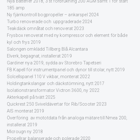
Nya batterier 2018, 3 st förbrukning 200 AGM samt 1 för start
185 amp
Ny fjärrkontroll bogpropeller – ankarspel 2024
Turbo renoverade och uppgraderade 2024
Teakdäck omnåtat och renoverat 2023
Frysbox renoverat med ny kompressor och element för både
kyl och frys 2019
Salongen omklädd Tillberg Blå Alcantara
Elverk, begagnat, installerat 2019
Gardiner nya 2019, sydda av Storebro Tapetseri
FB Kapell för instrumentpanel och dynor till stolar, nytt 2019
Solcellspanel 110 V vikbar, monterat 2022
Holdingtankslangar och däckstömning, nytt 2017
Isolationstransformator Victron 3600, ny 2022
Akterkapell på tvätt 2025
Quickrest 250 Sviveldävertar för Rib/Scooter 2023
AIS monterat 2019
Överföring av mototdata från analoga mätare till Nmea 200,
installerat 2019
Microugn ny 2018
Propellrar balanserade och polerade 2020