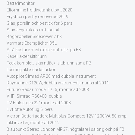
Batterimonitor
Eltömning holdingtank utbytt 2020
Frysbox i pentry renoverad 2019
Glas, porslin och bestick för 6 pers
Stävstege integrerad i pulpit
Bogpropeller Sidepower 7 hk
Värmare Eberspächer D5L
Strålkastare med extra kontroller på FB
Kapell akter sittbrunn
Teak komplett, skarndäck, sittbrunn samt FB
Låsning akterdäcksluckor
Autopilot Simrad AP20 med dubbla instrument
Raymarine C120W, dubbla instrument, monterat 2011
Furuno Radar model 1715, monterad 2008
VHF Simrad RS8400, dubbla
TV Flatscreen 22” monterad 2008
Livflotte Autoflug 6 pers
Victron Batteriladdare Multiplus Compact 12V 1200 VA-50 amp
inkl inverter, monterad 2012
Blaupunkt Stereo London MP37, högtalare i salong och på FB