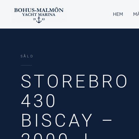
Hoppa
till
HEM
MÄ
innehåll
SÅLD
STOREBRO
430
BISCAY –