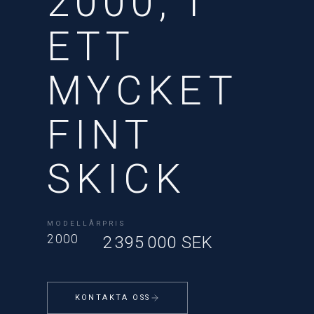
2000, I
ETT
MYCKET
FINT
SKICK
MODELLÅR
PRIS
2000
2 395 000 SEK
KONTAKTA OSS