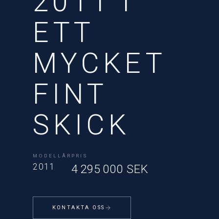
2011 I
ETT
MYCKET
FINT
SKICK
MODELLÅR
PRIS
2011
4 295 000 SEK
KONTAKTA OSS