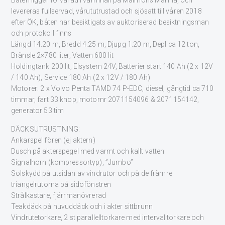
Båten ligger förvarad i varmhall på Malmöns Marina, och
levereras fullservad, vårututrustad och sjösatt till våren 2018
efter ÖK, båten har besiktigats av auktoriserad besiktningsman
och protokoll finns
Längd 14.20 m, Bredd 4.25 m, Djupg 1.20 m, Depl ca 12 ton,
Bränsle 2×780 liter, Vatten 600 lit
Holdingtank 200 lit, Elsystem 24V, Batterier start 140 Ah (2 x 12V
/ 140 Ah), Service 180 Ah (2 x 12V / 180 Ah)
Motorer: 2 x Volvo Penta TAMD 74 P-EDC, diesel, gångtid ca 710
timmar, fart 33 knop, motornr 2071154096 & 2071154142,
generator 53 tim
DÄCKSUTRUSTNING:
Ankarspel fören (ej aktern)
Dusch på akterspegel med varmt och kallt vatten
Signalhorn (kompressortyp), ”Jumbo”
Solskydd på utsidan av vindrutor och på de främre
triangelrutorna på sidofönstren
Strålkastare, fjärrmanövrerad
Teakdäck på huvuddäck och i akter sittbrunn
Vindrutetorkare, 2 st parallelltorkare med intervalltorkare och