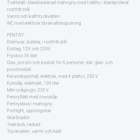
Tvättställ i blanklackerad mahogny med tvättho i blankpolerat
rostfritt stål
Varmt och kallt tryckvatten
WC med elektrisk färskvattenspolning
PENTRY:
Diskhoar, dubbla, i rostfritt stål
Eluttag, 12V och 230V
Frysbox 35 liter
Glas, porslin och bestick för 6 personer, inkl. glas- och
porslinsställ
Keramikspishäll, elektrisk, med 4 plattor, 230 V
Kylskåp, elektriskt, 130 liter
Mikrovågsugn, 230 V
Pentryfläkt med överskåp
Pentryskiva i mahogny
Portlight, öppningsbar
Skärbrädor
Teakdurk, lackad
Tryckvatten, varmt och kallt