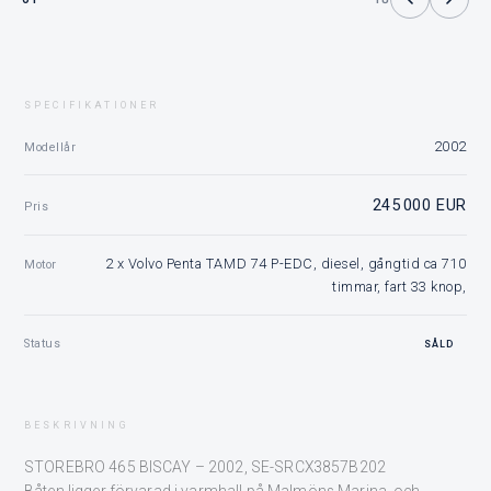
SPECIFIKATIONER
2002
Modellår
245 000 EUR
Pris
2 x Volvo Penta TAMD 74 P-EDC, diesel, gångtid ca 710
Motor
timmar, fart 33 knop,
Status
SÅLD
BESKRIVNING
STOREBRO 465 BISCAY – 2002, SE-SRCX3857B202