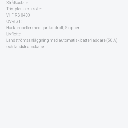
Strålkastare
Trimplanskontroller
VHF RS 8400
ÖVRIGT:
Häckpropeller med fjärrkontroll, Sleipner
Livflotte
Landströmsanläggning med automatisk batteriladdare (50 A)
och landströmskabel
Länspumpar, elektriska, dränkbara, (3 st) med automatiskt
larmsystem
TV-antenn med uttag i däcksalongen
Varmvattenberedare
Eberspächer D5 L
INTRESSERAD?
BLI KONTAKTAD
Fyll i formuläret nedan så återkommer en av våra säljare
snarast.