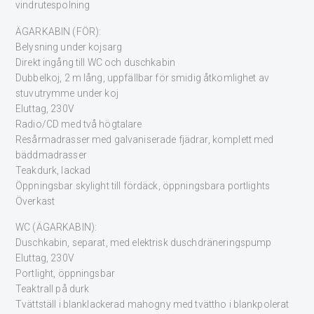
vindrutespolning
ÄGARKABIN (FÖR):
Belysning under kojsarg
Direkt ingång till WC och duschkabin
Dubbelkoj, 2 m lång, uppfällbar för smidig åtkomlighet av
stuvutrymme under koj
Eluttag, 230V
Radio/CD med två högtalare
Resårmadrasser med galvaniserade fjädrar, komplett med
bäddmadrasser
Teakdurk, lackad
Öppningsbar skylight till fördäck, öppningsbara portlights
Överkast
WC (ÄGARKABIN):
Duschkabin, separat, med elektrisk duschdräneringspump
Eluttag, 230V
Portlight, öppningsbar
Teaktrall på durk
Tvättställ i blanklackerad mahogny med tvättho i blankpolerat