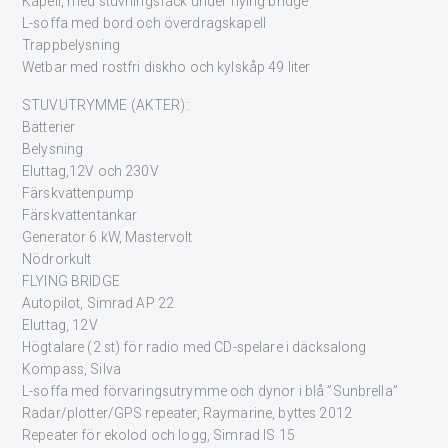
Kapell, med stuvningsfack under flying bridge
L-soffa med bord och överdragskapell
Trappbelysning
Wetbar med rostfri diskho och kylskåp 49 liter
STUVUTRYMME (AKTER):
Batterier
Belysning
Eluttag,12V och 230V
Färskvattenpump
Färskvattentankar
Generator 6 kW, Mastervolt
Nödrorkult
FLYING BRIDGE
Autopilot, Simrad AP 22
Eluttag, 12V
Högtalare (2 st) för radio med CD-spelare i däcksalong
Kompass, Silva
L-soffa med förvaringsutrymme och dynor i blå ”Sunbrella”
Radar/plotter/GPS repeater, Raymarine, byttes 2012
Repeater för ekolod och logg, Simrad IS 15