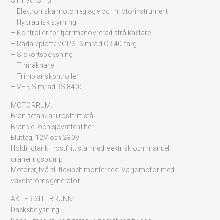
Simrad IS 15
– Elektroniska motorreglage och motorinstrument
– Hydraulisk styrning
– Kontroller för fjärrmanövrerad strålkastare
– Radar/plotter/GPS, Simrad CR 40 färg
– Sjökortsbelysning
– Timräknare
– Trimplanskontroller
– VHF, Simrad RS 8400
MOTORRUM:
Bränlsetankar i rostfritt stål
Bränsle- och sjövattenfilter
Eluttag, 12V och 230V
Holdingtank i rostfritt stål med elektrisk och manuell
dräneringspump
Motorer, två st, flexibelt monterade. Varje motor med
växelströmsgenerator.
AKTER SITTBRUNN:
Däcksbelysning