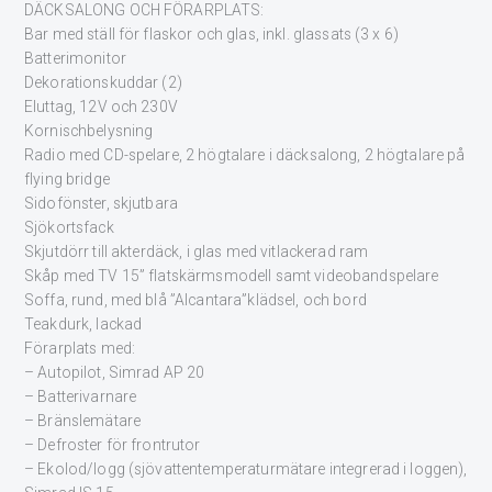
DÄCKSALONG OCH FÖRARPLATS:
Bar med ställ för flaskor och glas, inkl. glassats (3 x 6)
Batterimonitor
Dekorationskuddar (2)
Eluttag, 12V och 230V
Kornischbelysning
Radio med CD-spelare, 2 högtalare i däcksalong, 2 högtalare på
flying bridge
Sidofönster, skjutbara
Sjökortsfack
Skjutdörr till akterdäck, i glas med vitlackerad ram
Skåp med TV 15” flatskärmsmodell samt videobandspelare
Soffa, rund, med blå ”Alcantara”klädsel, och bord
Teakdurk, lackad
Förarplats med:
– Autopilot, Simrad AP 20
– Batterivarnare
– Bränslemätare
– Defroster för frontrutor
– Ekolod/logg (sjövattentemperaturmätare integrerad i loggen),