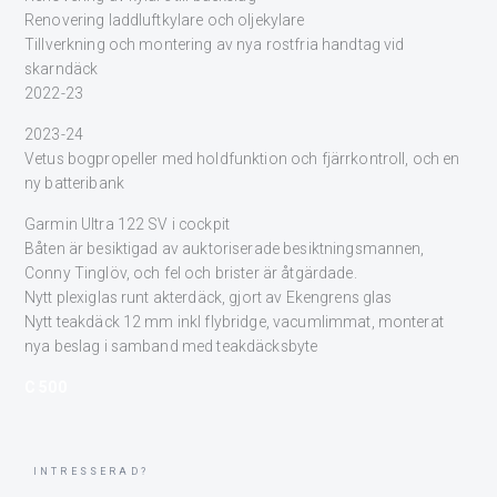
Renovering laddluftkylare och oljekylare
Tillverkning och montering av nya rostfria handtag vid
skarndäck
2022-23
2023-24
Vetus bogpropeller med holdfunktion och fjärrkontroll, och en
ny batteribank
Garmin Ultra 122 SV i cockpit
Båten är besiktigad av auktoriserade besiktningsmannen,
Conny Tinglöv, och fel och brister är åtgärdade.
Nytt plexiglas runt akterdäck, gjort av Ekengrens glas
Nytt teakdäck 12 mm inkl flybridge, vacumlimmat, monterat
nya beslag i samband med teakdäcksbyte
C 500
INTRESSERAD?