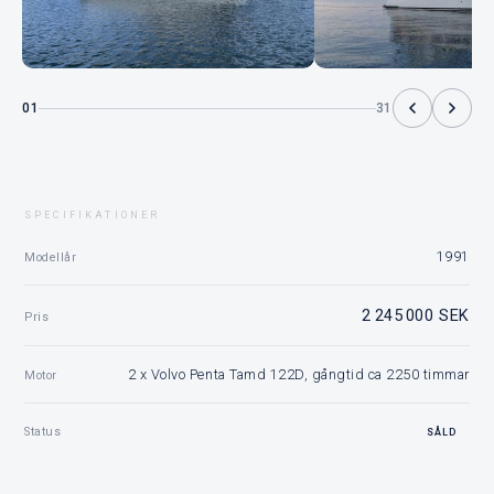
01
31
SPECIFIKATIONER
1991
Modellår
2 245 000 SEK
Pris
2 x Volvo Penta Tamd 122D, gångtid ca 2250 timmar
Motor
Status
SÅLD