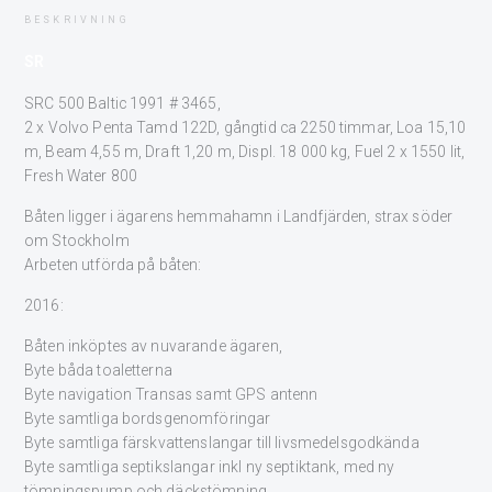
BESKRIVNING
SR
SRC 500 Baltic 1991 # 3465,
2 x Volvo Penta Tamd 122D, gångtid ca 2250 timmar, Loa 15,10
m, Beam 4,55 m, Draft 1,20 m, Displ. 18 000 kg, Fuel 2 x 1550 lit,
Fresh Water 800
Båten ligger i ägarens hemmahamn i Landfjärden, strax söder
om Stockholm
Arbeten utförda på båten:
2016:
Båten inköptes av nuvarande ägaren,
Byte båda toaletterna
Byte navigation Transas samt GPS antenn
Byte samtliga bordsgenomföringar
Byte samtliga färskvattenslangar till livsmedelsgodkända
Byte samtliga septikslangar inkl ny septiktank, med ny
tömningspump och däckstömning