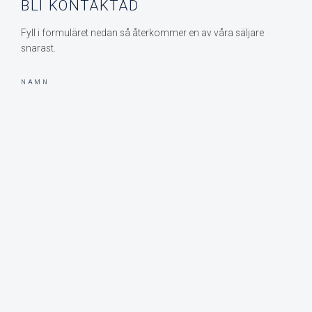
BLI KONTAKTAD
Fyll i formuläret nedan så återkommer en av våra säljare
snarast.
NAMN
E-POST
MEDDELANDE
SKICKA MEDDELANDE