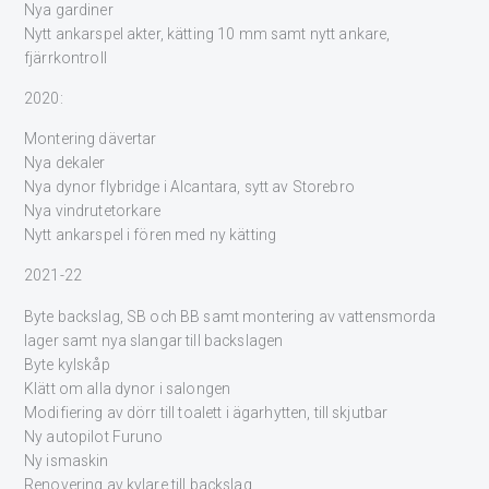
Nya gardiner
Nytt ankarspel akter, kätting 10 mm samt nytt ankare,
fjärrkontroll
2020:
Montering dävertar
Nya dekaler
Nya dynor flybridge i Alcantara, sytt av Storebro
Nya vindrutetorkare
Nytt ankarspel i fören med ny kätting
2021-22
Byte backslag, SB och BB samt montering av vattensmorda
lager samt nya slangar till backslagen
Byte kylskåp
Klätt om alla dynor i salongen
Modifiering av dörr till toalett i ägarhytten, till skjutbar
Ny autopilot Furuno
Ny ismaskin
Renovering av kylare till backslag