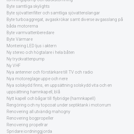
Byte samtliga skylights
Byte sjövattenfilter och samtliga sjövattenslangar
Byte turboaggregat, avgaskrökar samt diverse avgasslang på
båda motorerna
Byte varmvattenberedare
Byte Värmare
Montering LED ljus i aktern
Ny stereo och högtalare i hela båten
Ny tryckvattenpump
Ny VHF
Nya antenner och förstärkare till TV och radio
Nya motoreglage uppe och nere
Nya solskydd finns, en uppsättning solskydd vita och en
uppsättning hamnkapell, blå
Nytt kapell och bågar till flybridge (hamnkapell)
Rengöring och ny topcoat under septiktank i motorrum
Renovering all utvändig mahogny
Renovering bogpropeller
Renovering propellrar
Spridare iordninggjorda