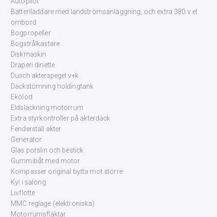
Autopilot
Batteriladdare med landströmsanläggning, och extra 380 v el
ombord
Bogpropeller
Bogstrålkastare
Diskmaskin
Draperi dinette
Dusch akterspegel v+k
Däckstömning holdingtank
Ekolod
Eldsläckning motorrum
Extra styrkontroller på akterdäck
Fenderställ akter
Generator
Glas porslin och bestick
Gummibåt med motor
Kompasser original bytta mot större
Kyl i salong
Livflotte
MMC reglage (elektroniska)
Motorrumsfläktar