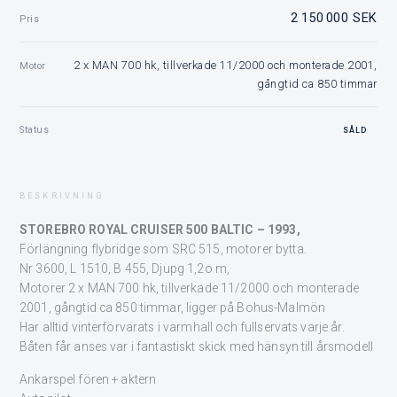
2 150 000 SEK
Pris
2 x MAN 700 hk, tillverkade 11/2000 och monterade 2001,
Motor
gångtid ca 850 timmar
Status
SÅLD
BESKRIVNING
STOREBRO ROYAL CRUISER 500 BALTIC – 1993,
Förlängning flybridge som SRC 515, motorer bytta.
Nr 3600, L 1510, B 455, Djupg 1,2o m,
Motorer 2 x MAN 700 hk, tillverkade 11/2000 och monterade
2001, gångtid ca 850 timmar, ligger på Bohus-Malmön
Har alltid vinterförvarats i varmhall och fullservats varje år.
Båten får anses var i fantastiskt skick med hänsyn till årsmodell
Ankarspel fören + aktern