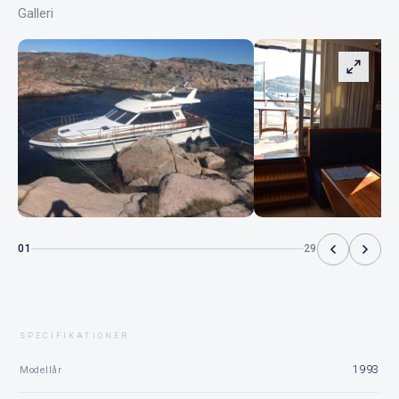
Galleri
01
29
SPECIFIKATIONER
1993
Modellår