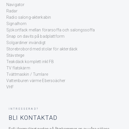
Navigator
Radar
Radio salong-akterkabin
Signalhorn
Sjökortfack mellan förarsoffa och salongssoffa
Snap on davits på badplattform
Solgardiner invändigt
Storebrobord med stolar för akterdäck
Stävstege
Teakdäck komplett inkl FB
TV flatskärm
Tvättmaskin / Tumlare
Vattenburen värme Ebersoächer
VHF
INTRESSERAD?
BLI KONTAKTAD
Fyll i formuläret nedan så återkommer en av våra säljare