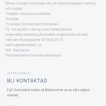
Stereo: Pioneer med bluetooth och Alpine högtalare i salong
och cockpit
Toaletter: två vacuum toaletter
Trimplan
TV antenn Glomex med förstärkare
TV: Tre stycken i salong samt i båda hytterna
Undervattensbelysning Sunseeker original med vitt sken
Värmare: Eberspäscher D4 (Nytt 2017)
Varmvattenberedare: Ja
VHF: Raymarine
Vindrutetorkare med intervallfunktion
INTRESSERAD?
BLI KONTAKTAD
Fyll i formuläret nedan så återkommer en av våra säljare
snarast.