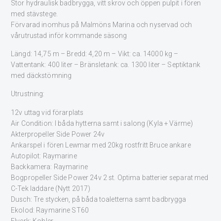
Stor hydraulisk badbrygga, vitt skrov och öppen pulpit i fören
med stävstege.
Förvarad inomhus på Malmöns Marina och nyservad och
vårutrustad inför kommande säsong
Längd: 14,75 m – Bredd: 4,20 m – Vikt: ca. 14000 kg –
Vattentank: 400 liter – Bränsletank: ca. 1300 liter – Septiktank
med däckstömning
Utrustning:
12v uttag vid förarplats
Air Condition: I båda hytterna samt i salong (Kyla + Värme)
Akterpropeller Side Power 24v
Ankarspel i fören Lewmar med 20kg rostfritt Bruce ankare
Autopilot: Raymarine
Backkamera: Raymarine
Bogpropeller Side Power 24v 2 st. Optima batterier separat med
C-Tek laddare (Nytt 2017)
Dusch: Tre stycken, på båda toaletterna samt badbrygga
Ekolod: Raymarine ST60
Elverk: Kohler