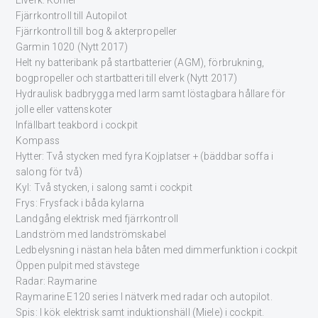
Fjärrkontroll till Autopilot
Fjärrkontroll till bog & akterpropeller
Garmin 1020 (Nytt 2017)
Helt ny batteribank på startbatterier (AGM), förbrukning,
bogpropeller och startbatteri till elverk (Nytt 2017)
Hydraulisk badbrygga med larm samt löstagbara hållare för
jolle eller vattenskoter
Infällbart teakbord i cockpit
Kompass
Hytter: Två stycken med fyra Kojplatser + (bäddbar soffa i
salong för två)
Kyl: Två stycken, i salong samt i cockpit
Frys: Frysfack i båda kylarna
Landgång elektrisk med fjärrkontroll
Landström med landströmskabel
Ledbelysning i nästan hela båten med dimmerfunktion i cockpit
Öppen pulpit med stävstege
Radar: Raymarine
Raymarine E120 series I nätverk med radar och autopilot.
Spis: I kök elektrisk samt induktionshäll (Miele) i cockpit.