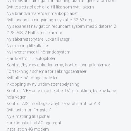
Nya USB anslutningar för laddning utan att generatorn körs
Bytt toalettstol och all el till lika som nytt i aktern
Nya brandvarnare ”sammankopplade”
Bytt landanslutningsintag + ny kabel 32-63 amp
Ny separerat navigation redundant system med 2 datorer, 2
GPS, AIS, 2 Hatteland skärmar
Ny säkerhetsbrytare lucka till utegrill
Ny matning till kalkfilter
Ny inverter med tillhörande system
Fjärrkontroll till autopiloten
Kontroll/byte av ankarlanterna, kontroll övriga lanternor
Förteckning / schema för säkringscentraler
Bytt all el på förliga toaletten
Inkoppling av ny undervattensbelysning
Kontroll VHF antenn och kabel. Dålig funktion, byte av kabel
hela vägen
Kontroll AIS, montage av nytt separat spröt för AIS
Bytt lanternor i ”masten”
Ny elmatning till spishäll
Funktionskoll på AC aggregat
Installation 4G modem