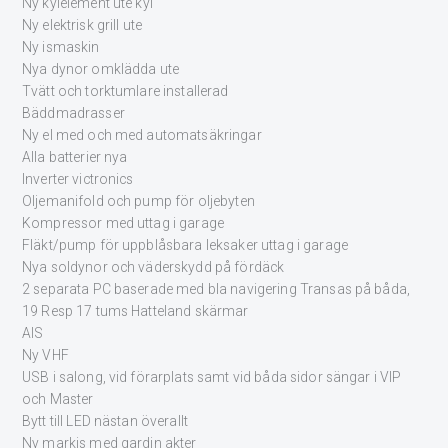
Ny kylelement ute kyl
Ny elektrisk grill ute
Ny ismaskin
Nya dynor omklädda ute
Tvätt och torktumlare installerad
Bäddmadrasser
Ny el med och med automatsäkringar
Alla batterier nya
Inverter victronics
Oljemanifold och pump för oljebyten
Kompressor med uttag i garage
Fläkt/pump för uppblåsbara leksaker uttag i garage
Nya soldynor och väderskydd på fördäck
2 separata PC baserade med bla navigering Transas på båda,
19 Resp 17 tums Hatteland skärmar
AIS
Ny VHF
USB i salong, vid förarplats samt vid båda sidor sängar i VIP
och Master
Bytt till LED nästan överallt
Ny markis med gardin akter