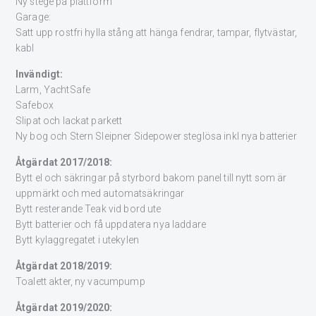
Ny stege på plattform
Garage:
Satt upp rostfri hylla stång att hänga fendrar, tampar, flytvästar,
kabl
Invändigt:
Larm, YachtSafe
Safebox
Slipat och lackat parkett
Ny bog och Stern Sleipner Sidepower steglösa inkl nya batterier
Åtgärdat 2017/2018:
Bytt el och säkringar på styrbord bakom panel till nytt som är
uppmärkt och med automatsäkringar
Bytt resterande Teak vid bord ute
Bytt batterier och få uppdatera nya laddare
Bytt kylaggregatet i utekylen
Åtgärdat 2018/2019:
Toalett akter, ny vacumpump
Åtgärdat 2019/2020: