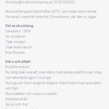
christian@malmonsmarina.se
, 0709-520252
Nuvarande ägare köpte båten 2015, och sedan dess servad
förvarad i varmhall vintertid i Simrishamn, där den nu ligger
Del av utrustning:
Generator 13kW
Air-condition
Teak cookpit
Teak deck saloon
Bow thruster
Extra och utbytt
Rostfritt ankare
Ny riktig teak överallt, skarndäck, hydrauliska plattformen, steg
och akterdäck (gjort i Sverige)
Ny bog och Stern steglöst Sleipner Side Power med nya batteri
och fjärr
Nya toaletter och vacuum system
Induktionshäll
Ny kyl och frys