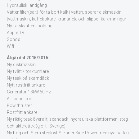
Hydraulisk landgång
Vattenfilter(salt) för ta bort kalk i vatten, sparar diskmaskin,
tvättmaskin, kaffekokare, kranar etc och slipper kalkrinningar
Ny färskvattenspolning
Apple TV
Sonos
Wifi
Åtgärdat 2015/2016:
Ny diskmaskin
Ny tvätt / torktumlare
Ny teak på skarndäck
Nytt rostfritt ankare
Generator 13kW 50 Hz
Air-condition
Bow thruster
Rostfritt ankare
Ny riktig teak överallt, scandäck, hydrauliska plattformen, steg
och akterdäck (gjort i Sverige)
Ny bog och Stern steglöst Sleipner Side Power med nya batteri