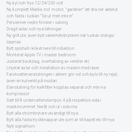
Ny kyl och frys 12/24/230 volt
Ny komplett Markis incl. motor, “gardiner” att dra ner akterut
och fästa i luckan ”Se ut men inte in”
Persienner nedre fönster i salong
Dragit axlar och nya tätningar
Ny grill ute, även bytt säkerhetsbrytaren när luckan stängs/
öppnas
Bytt spishäll i köket nere till induktion
Monterat Apple TV i master bedroom
Justerat backslag, överhalning av ventiler etc
Linjerat axlar och installation av maskin med laser
Färskvattenanslutningen i aktern gör vid och byts till ny rejäl,
även en kulventil på insidan
Elanslutning för kalkfilter kopplas separat och inte via
kompressor
Satt till 8 undervattenslampor, 4 på respektive sida i
maskinrummet. Neråt och ut i sidorna
Bytt alla strömbrytare utvändigt till nya
Bytt alla fasta tryckknappar ute som är till kapell etc till nya
Nytt signalhorn