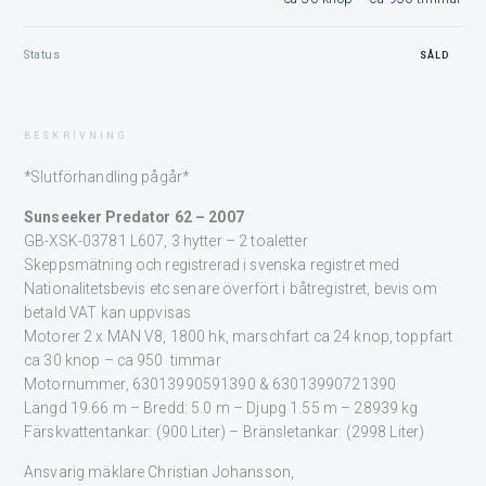
Status
SÅLD
BESKRIVNING
*Slutförhandling pågår*
Sunseeker Predator 62 – 2007
GB-XSK-03781 L607, 3 hytter – 2 toaletter
Skeppsmätning och registrerad i svenska registret med
Nationalitetsbevis etc senare överfört i båtregistret, bevis om
betald VAT kan uppvisas
Motorer 2 x MAN V8, 1800 hk, marschfart ca 24 knop, toppfart
ca 30 knop – ca 950 timmar
Motornummer, 63013990591390 & 63013990721390
Längd 19.66 m – Bredd: 5.0 m – Djupg 1.55 m – 28939 kg
Färskvattentankar: (900 Liter) – Bränsletankar: (2998 Liter)
Ansvarig mäklare Christian Johansson,