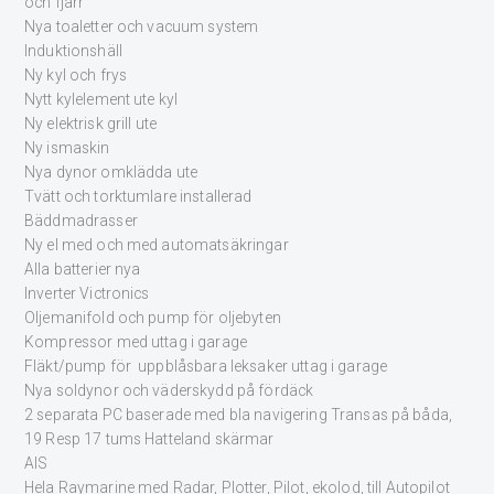
och fjärr
Nya toaletter och vacuum system
Induktionshäll
Ny kyl och frys
Nytt kylelement ute kyl
Ny elektrisk grill ute
Ny ismaskin
Nya dynor omklädda ute
Tvätt och torktumlare installerad
Bäddmadrasser
Ny el med och med automatsäkringar
Alla batterier nya
Inverter Victronics
Oljemanifold och pump för oljebyten
Kompressor med uttag i garage
Fläkt/pump för uppblåsbara leksaker uttag i garage
Nya soldynor och väderskydd på fördäck
2 separata PC baserade med bla navigering Transas på båda,
19 Resp 17 tums Hatteland skärmar
AIS
Hela Raymarine med Radar, Plotter, Pilot, ekolod, till Autopilot