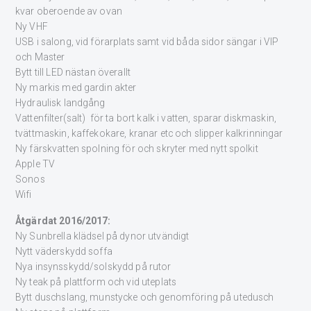
kvar oberoende av ovan
Ny VHF
USB i salong, vid förarplats samt vid båda sidor sängar i VIP
och Master
Bytt till LED nästan överallt
Ny markis med gardin akter
Hydraulisk landgång
Vattenfilter(salt) för ta bort kalk i vatten, sparar diskmaskin,
tvättmaskin, kaffekokare, kranar etc och slipper kalkrinningar
Ny färskvatten spolning för och skryter med nytt spolkit
Apple TV
Sonos
Wifi
Åtgärdat 2016/2017:
Ny Sunbrella klädsel på dynor utvändigt
Nytt väderskydd soffa
Nya insynsskydd/solskydd på rutor
Ny teak på plattform och vid uteplats
Bytt duschslang, munstycke och genomföring på utedusch