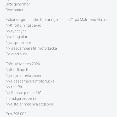
Byte generator
Byte batteri
Följande gjort under förvaringen 2020-21 på Malmöns Marina:
Nytt förtöjningspaket
Ny ryggdyna
Nya högtalare
Nya spöhållare
Ny gasdämpare till motorlucka
Polerad durk
Från säsongen 2024
Nytt helkapell
Nya dynor hela båten
Nya gasdämpare motorlucka
Ny ratt för
Ny Simrad plotter 16″.
4 bladiga propellrar
Nya stolar med nya stolsben
Pris 295 000