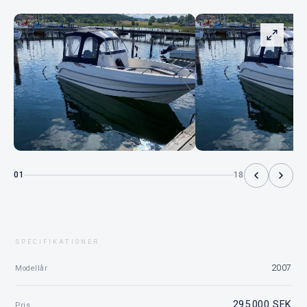
01
18
SPECIFIKATIONER
2007
Modellår
295 000 SEK
Pris