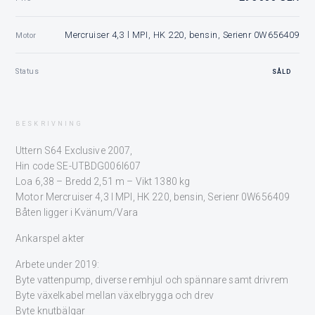
Mercruiser 4,3 l MPI, HK 220, bensin, Serienr 0W656409
Motor
Status
SÅLD
BESKRIVNING
Uttern S64 Exclusive 2007,
Hin code SE-UTBDG006I607
Loa 6,38 – Bredd 2,51 m – Vikt 1380 kg
Motor Mercruiser 4,3 l MPI, HK 220, bensin, Serienr 0W656409
Båten ligger i Kvänum/Vara
Ankarspel akter
Arbete under 2019:
Byte vattenpump, diverse remhjul och spännare samt drivrem
Byte växelkabel mellan växelbrygga och drev
Byte knutbälgar