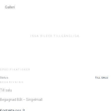
Galleri
INGA BILDER TILLGÄNGLIGA.
SPECIFIKATIONER
Status
TILL SALU
BESKRIVNING
Till salu
Begagnad Båt – Singelmall
Kontakta oss