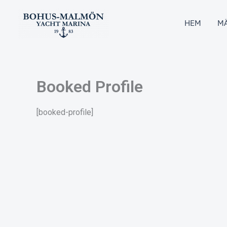
Hoppa
till
HEM
MÄ
innehåll
Booked Profile
[booked-profile]