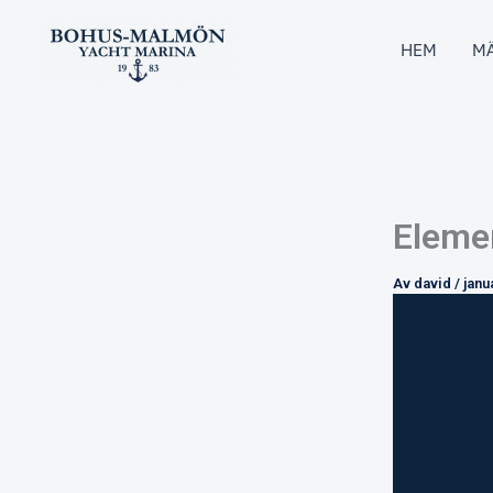
Hoppa
till
HEM
MÄ
innehåll
Eleme
Av
david
/
janu