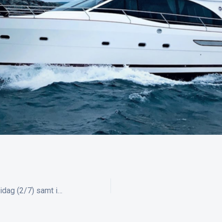
M/S Svea inställd idag (2/7) samt imorgon (3/7) pga serviceunderhåll