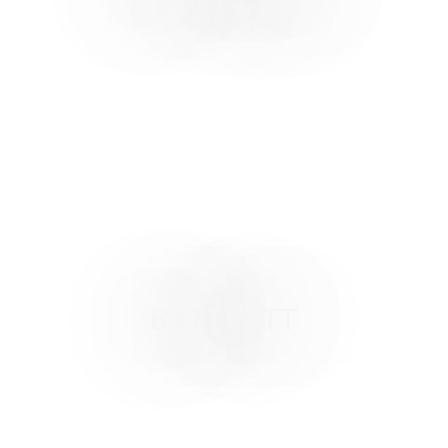
BÅTTVÄTT