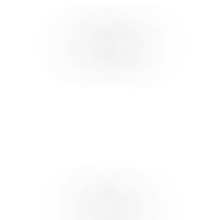
FÖRVARING
SJÖMACK