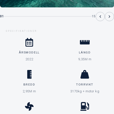
01
15
SPECIFIKATIONER
ÅRSMODELL
LÄNGD
2022
9,35M m
BREDD
TORRVIKT
2,95M m
3170kg + motor kg