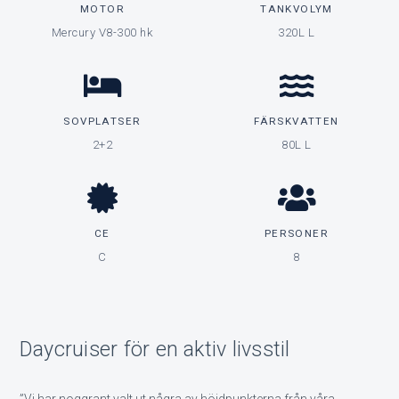
MOTOR
TANKVOLYM
Mercury V8-300 hk
320L L
SOVPLATSER
FÄRSKVATTEN
2+2
80L L
CE
PERSONER
C
8
Daycruiser för en aktiv livsstil
”Vi har noggrant valt ut några av höjdpunkterna från våra