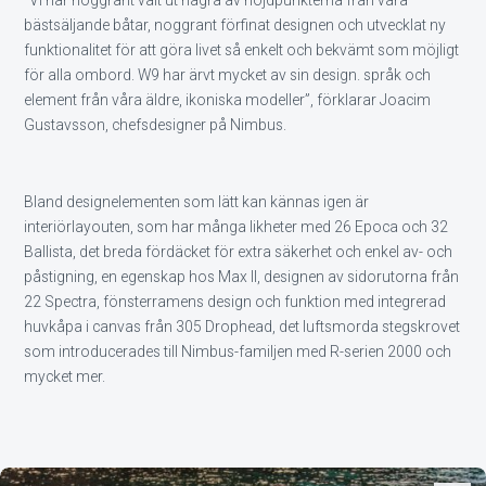
bästsäljande båtar, noggrant förfinat designen och utvecklat ny
funktionalitet för att göra livet så enkelt och bekvämt som möjligt
för alla ombord. W9 har ärvt mycket av sin design. språk och
element från våra äldre, ikoniska modeller”, förklarar Joacim
Gustavsson, chefsdesigner på Nimbus.
Bland designelementen som lätt kan kännas igen är
interiörlayouten, som har många likheter med 26 Epoca och 32
Ballista, det breda fördäcket för extra säkerhet och enkel av- ​​och
påstigning, en egenskap hos Max II, designen av sidorutorna från
22 Spectra, fönsterramens design och funktion med integrerad
huvkåpa i canvas från 305 Drophead, det luftsmorda stegskrovet
som introducerades till Nimbus-familjen med R-serien 2000 och
mycket mer.