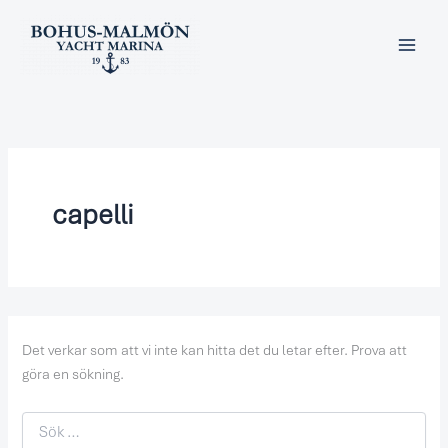
Sök
Hoppa
efter:
till
innehåll
capelli
Det verkar som att vi inte kan hitta det du letar efter. Prova att
göra en sökning.