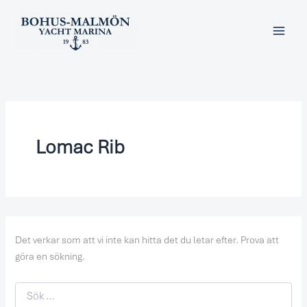
Sök
Hoppa
efter:
till
innehåll
Lomac Rib
Det verkar som att vi inte kan hitta det du letar efter. Prova att
göra en sökning.