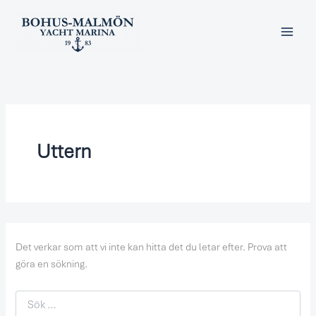
Sök
Hoppa
efter:
till
innehåll
Uttern
Det verkar som att vi inte kan hitta det du letar efter. Prova att
göra en sökning.