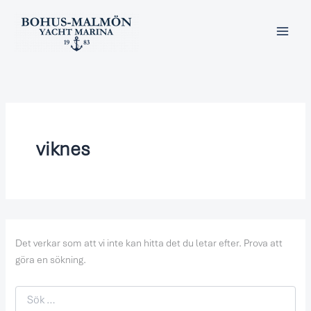
Sök
Hoppa
efter:
till
innehåll
viknes
Det verkar som att vi inte kan hitta det du letar efter. Prova att
göra en sökning.